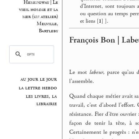
Hemingway | Le
d’Internet, sont toujours a
vieil homme et la
ou question au temps perm
mer (un atelier)
et liens
[
1
]
].
Melville,
Bartleby
François Bon | Labe
Le mot
labeur
, parce qu’au 
au jour le jour
l’assemble.
la lettre hebdo
Quand chaque métier avait sa
les livres, la
librairie
travail, c’est d’abord l’effort
résistance. Fier d’être ouvrie
façon de tenir la tête, à so
Certainement le progrès : n’e