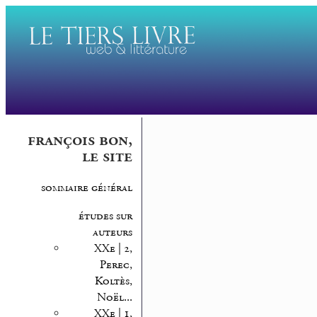
françois bon,
le site
sommaire général
études sur
auteurs
XXe | 2,
Perec,
Koltès,
Noël...
XXe | 1,