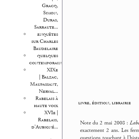
Gracq,
Simon,
Duras,
Sarraute...
enquêtes
sur Charles
Baudelaire
quelques
contemporains
XIXe
| Balzac,
Maupassant,
Nerval...
Rabelais à
livre, édition, librairie
haute voix
XVIe |
Rabelais,
Note du 2 mai 2008 :
Lab
d’Aubigné...
exactement 2 ans. Les ferme
questions touchant à l’histo