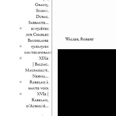
Gracq,
Simon,
Duras,
Sarraute...
enquêtes
sur Charles
Walser, Robert
Baudelaire
quelques
contemporains
XIXe
| Balzac,
Maupassant,
Nerval...
Rabelais à
haute voix
XVIe |
Rabelais,
d’Aubigné...