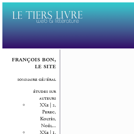
françois bon,
le site
sommaire général
études sur
auteurs
XXe | 2,
Perec,
Koltès,
Noël...
XXe | 1,