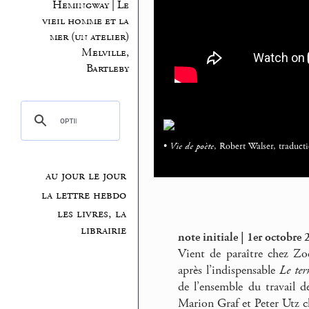
Hemingway | Le
vieil homme et la
mer (un atelier)
Melville,
Bartleby
•
Vie de poète
, Robert Walser, traduc
au jour le jour
la lettre hebdo
les livres, la
librairie
note initiale | 1er octobre
Vient de paraître chez Z
après l’indispensable
Le ter
de l’ensemble du travail 
Marion Graf et Peter Utz 