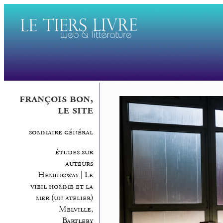
françois bon,
le site
sommaire général
études sur
auteurs
Hemingway | Le
vieil homme et la
mer (un atelier)
Melville,
Bartleby