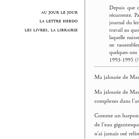
Depuis que ce
au jour le jour
récurrente. P
la lettre hebdo
journal du le
les livres, la librairie
travail au qu
laquelle naiss
ne rassemble
quelques-uns
1993-1995 (?),
Ma jalousie de Maupa
Ma jalousie de Maup
complexes dans l’arm
Comme un harpon da
de l’eau gigantesqu
n’ai jamais osé reli