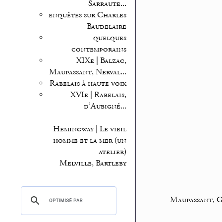
Sarraute...
enquêtes sur Charles
Baudelaire
quelques
contemporains
XIXe | Balzac,
Maupassant, Nerval...
Rabelais à haute voix
XVIe | Rabelais,
d’Aubigné...
Hemingway | Le vieil
homme et la mer (un
atelier)
Melville, Bartleby
Maupassant, G