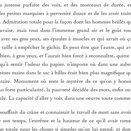
 justesse parfaite des voix, et des morceaux de durée, et
es petites marquises à perversité douce et de les avoir trait
 Admiration totale pour la façon dont les hommes brûlés qui
uvaise, mais tout dans l’immense grand air et le goût tou
vec ses gros yeux, ses épaules à muscles et qui savait où ça s
e taille à empêcher le gâchis. Et peut-être que l’autre, qui a
 bien, à gros yeux, et l’aurait bien forcé à reconnaître, quitte
squ’à sentir l’odeur du papier, n’importe où dans une aub
eines mains dans le sac à billes était bien plus magnifique qu
téraire. Monument où reste le mystère de ce qu’on y honore
 forte particularité, la pauvreté décidée des mots, enfin ouv
cle. La capacité d’aller y voir, dans une oeuvre toute comm
souffrait du crâne et connaissait le travail de mort sans avoi
de son temps, l’extrême et la hauteur de ce qu’il avait r
n totale pour les choses si simples qu’on lui prend, et don