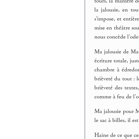
tours, la manière d
la jalousie, en to
s’impose, et entière
mise en théâtre sou
nous concède l’odeu
Ma jalousie de Maup
écriture totale, ju
chambre à édredon
brièveté du tout : l
brièveté des textes
comme à feu de l’o
Ma jalousie pour Ma
le sac à billes, il e
Haine de ce que ces