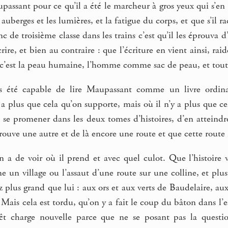
assant pour ce qu’il a été le marcheur à gros yeux qui s’en al
s auberges et les lumières, et la fatigue du corps, et que s’il 
c de troisième classe dans les trains c’est qu’il les éprouva 
crire, et bien au contraire : que l’écriture en vient ainsi, ra
 c’est la peau humaine, l’homme comme sac de peau, et tout 
is été capable de lire Maupassant comme un livre ordinai
’y a plus que cela qu’on supporte, mais où il n’y a plus que c
 se promener dans les deux tomes d’histoires, d’en atteindr
rouve une autre et de là encore une route et que cette route m
n a de voir où il prend et avec quel culot. Que l’histoire 
me un village ou l’assaut d’une route sur une colline, et p
z plus grand que lui : aux ors et aux verts de Baudelaire, au
Mais cela est tordu, qu’on y a fait le coup du bâton dans l’ea
vêt charge nouvelle parce que ne se posant pas la questio