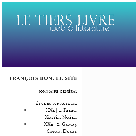
françois bon, le site
sommaire général
études sur auteurs
XXe | 2, Perec,
Koltès, Noël...
XXe | 1, Gracq,
Simon, Duras,