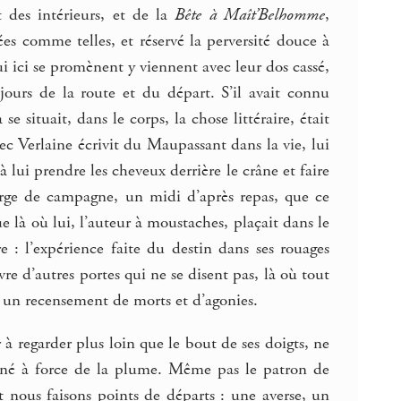
 des intérieurs, et de la
Bête à Maît’Belhomme
,
ées comme telles, et réservé la perversité douce à
 ici se promènent y viennent avec leur dos cassé,
jours de la route et du départ. S’il avait connu
e situait, dans le corps, la chose littéraire, était
vec Verlaine écrivit du Maupassant dans la vie, lui
 à lui prendre les cheveux derrière le crâne et faire
erge de campagne, un midi d’après repas, que ce
e là où lui, l’auteur à moustaches, plaçait dans le
 : l’expérience faite du destin dans ses rouages
re d’autres portes qui ne se disent pas, là où tout
e un recensement de morts et d’agonies.
r à regarder plus loin que le bout de ses doigts, ne
amené à force de la plume. Même pas le patron de
t nous faisons points de départs : une averse, un