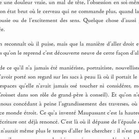
ne douleur vraie, un mal de tête, l’obsession en soi-même (
son état brut où le cerveau qui ne commande plus, quand la 
lousie ou de l’excitement des sens. Quelque chose d’auss
ée.
n reconnaît où il puise, mais que la manière d’aller droit e
s qu’on le reprend c’est découverte neuve de cette façon d’al
 ce qu’il n’a jamais été maniériste, portraitiste, nouvelliste
voir porté son regard sur les sacs à peau là où il portait le 
espaces qu’elle n’avait jamais osé toucher ni considérer, m
roisset dans son rôle de grand-père à conseil). Et qu’on n’
 nous concédant à peine l’agrandissement des traverses, où 
ce monde étroit. Ce qu’a inventé Maupassant c’est la hauteu
 l’écriture ont déjà renoncé. C’est là où il dépasse de l’épau
’aurait même plus le temps d’aller les chercher : il n’est pa