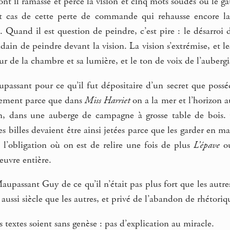
ont il ramasse et perce la vision et cinq mots soudés où le g
ut cas de cette perte de commande qui rehausse encore la 
. Quand il est question de peindre, c’est pire : le désarroi d
dain de peindre devant la vision. La vision s’extrémise, et l
r de la chambre et sa lumière, et le ton de voix de l’aubergi
assant pour ce qu’il fut dépositaire d’un secret que posséd
stement parce que dans
Miss Harriet
on a la mer et l’horizon a
, dans une auberge de campagne à grosse table de bois. 
es billes devaient être ainsi jetées parce que les garder en m
, l’obligation où on est de relire une fois de plus
L’épave
o
euvre entière.
upassant Guy de ce qu’il n’était pas plus fort que les autres
st aussi siècle que les autres, et privé de l’abandon de rhétoriq
 textes soient sans genèse : pas d’explication au miracle.