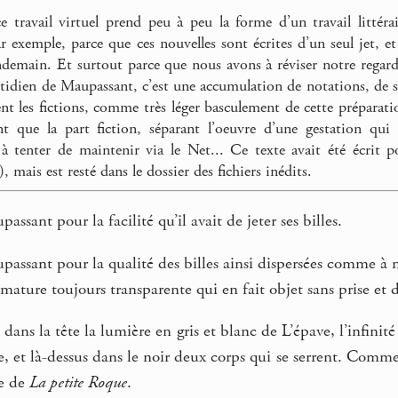
 travail virtuel prend peu à peu la forme d’un travail littérai
ar exemple, parce que ces nouvelles sont écrites d’un seul jet, e
ndemain. Et surtout parce que nous avons à réviser notre regard s
otidien de Maupassant, c’est une accumulation de notations, de so
ent les fictions, comme très léger basculement de cette préparatio
nt que la part fiction, séparant l’oeuvre d’une gestation qui
 à tenter de maintenir via le Net... Ce texte avait été écri
 mais est resté dans le dossier des fichiers inédits.
ssant pour la facilité qu’il avait de jeter ses billes.
assant pour la qualité des billes ainsi dispersées comme à n’y
ature toujours transparente qui en fait objet sans prise et de
ns la tête la lumière en gris et blanc de L’épave, l’infini
e, et là-dessus dans le noir deux corps qui se serrent. Comme
re de
La petite Roque
.