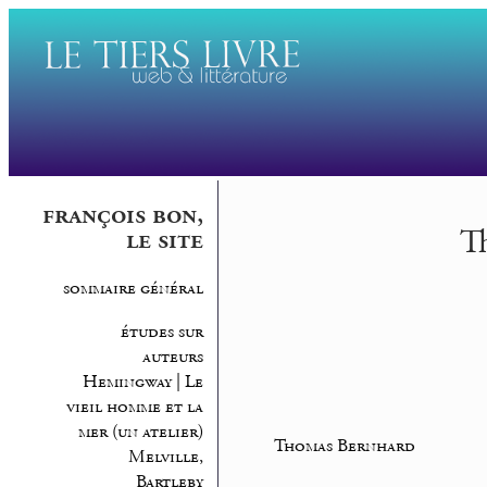
françois bon,
Th
le site
sommaire général
études sur
auteurs
Hemingway | Le
vieil homme et la
mer (un atelier)
Thomas Bernhard
Melville,
Bartleby