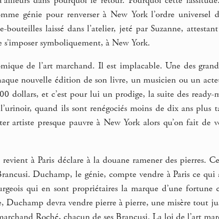
d’ailleurs dans pourquoi le retour. Pourquoi cette lassitud
omme génie pour renverser à New York l’ordre universel de
outeilles laissé dans l’atelier, jeté par Suzanne, attestant
de s’imposer symboliquement, à New York.
nomique de l’art marchand. Il est implacable. Une des gra
haque nouvelle édition de son livre, un musicien ou un acte
00 dollars, et c’est pour lui un prodige, la suite des ready-
 l’urinoir, quand ils sont renégociés moins de dix ans plus t
ster artiste presque pauvre à New York alors qu’on fait de 
i revient à Paris déclare à la douane ramener des pierres. 
rancusi. Duchamp, le génie, compte vendre à Paris ce qui
rgeois qui en sont propriétaires la marque d’une fortune co
, Duchamp devra vendre pierre à pierre, une misère tout jus
archand Roché, chacun de ses Brancusi. La loi de l’art mar