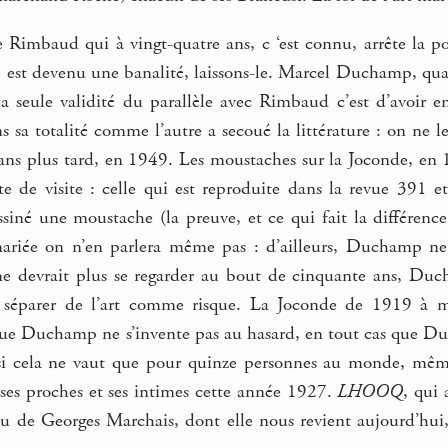
e Rimbaud qui à vingt-quatre ans, c ‘est connu, arrête la p
le est devenu une banalité, laissons-le. Marcel Duchamp, quara
t la seule validité du parallèle avec Rimbaud c’est d’avoir
ns sa totalité comme l’autre a secoué la littérature : on n
ns plus tard, en 1949. Les moustaches sur la Joconde, en 
 de visite : celle qui est reproduite dans la revue 391 et 
siné une moustache (la preuve, et ce qui fait la différence
ariée on n’en parlera même pas : d’ailleurs, Duchamp ne
ne devrait plus se regarder au bout de cinquante ans, Duc
séparer de l’art comme risque. La Joconde de 1919 à m
 Duchamp ne s’invente pas au hasard, en tout cas que Duc
i cela ne vaut que pour quinze personnes au monde, même 
ses proches et ses intimes cette année 1927.
LHOOQ
, qui 
u de Georges Marchais, dont elle nous revient aujourd’hu