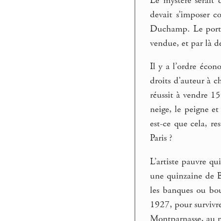
Le mystère serait 
devait s’imposer c
Duchamp. Le porte-b
vendue, et par là 
Il y a l’ordre éco
droits d’auteur à c
réussit à vendre 15
neige, le peigne et
est-ce que cela, re
Paris ?
L’artiste pauvre qu
une quinzaine de B
les banques ou bou
1927, pour survivre
Montparnasse, au m