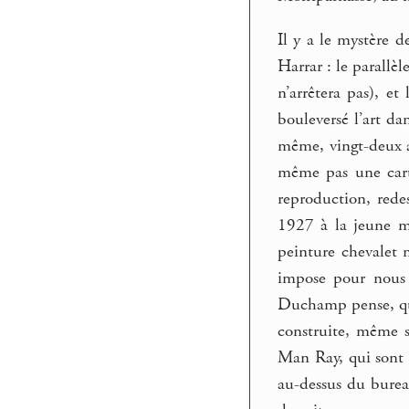
Il y a le mystère d
Harrar : le parallè
n’arrêtera pas), e
bouleversé l’art da
même, vingt-deux a
même pas une carte
reproduction, redes
1927 à la jeune m
peinture chevalet 
impose pour nous 
Duchamp pense, que
construite, même s
Man Ray, qui sont 
au-dessus du burea