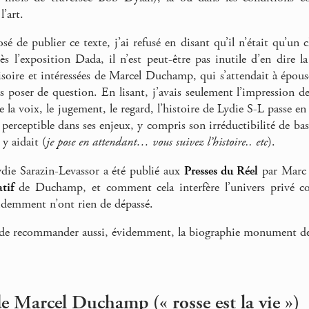
l’art.
é de publier ce texte, j’ai refusé en disant qu’il n’était qu’un 
s l’exposition Dada, il n’est peut-être pas inutile d’en dire la
isoire et intéressées de Marcel Duchamp, qui s’attendait à épous
s poser de question. En lisant, j’avais seulement l’impression de 
e la voix, le jugement, le regard, l’histoire de Lydie S-L passe 
 perceptible dans ses enjeux, y compris son irréductibilité de ba
y aidait (
je pose en attendant… vous suivez l’histoire.. etc
).
ydie Sarazin-Levassor a été publié aux
Presses du Réel
par Marc 
tif
de Duchamp, et comment cela interfère l’univers privé co
idemment n’ont rien de dépassé.
de recommander aussi, évidemment, la biographie monument d
e Marcel Duchamp (« rosse est la vie »)