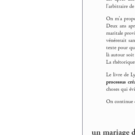
l’arbitraire de 
On m’a propos
Deux ans aprè
maritale prov
vénérerait san
texte pour qu
là autour soit
La rhétorique 
Le livre de L
processus créa
choses qui év
On continue 
un mariage d