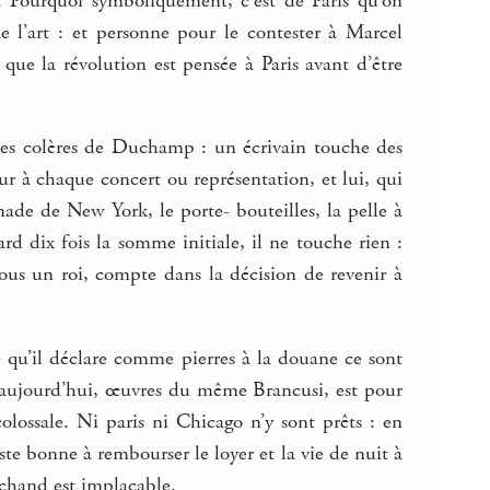
e. Pourquoi symboliquement, c’est de Paris qu’on
 l’art : et personne pour le contester à Marcel
 que la révolution est pensée à Paris avant d’être
ndes colères de Duchamp : un écrivain touche des
ur à chaque concert ou représentation, et lui, qui
made de New York, le porte- bouteilles, la pelle à
ard dix fois la somme initiale, il ne touche rien :
vous un roi, compte dans la décision de revenir à
Ce qu’il déclare comme pierres à la douane ce sont
 aujourd’hui, œuvres du même Brancusi, est pour
lossale. Ni paris ni Chicago n’y sont prêts : en
te bonne à rembourser le loyer et la vie de nuit à
chand est implacable.