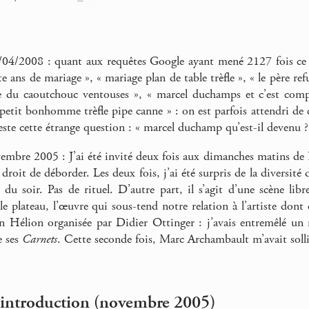
4/2008 : quant aux requêtes Google ayant mené 2127 fois ce jou
 ans de mariage », « mariage plan de table trèfle », « le père re
ge du caoutchouc ventouses », « marcel duchamps et c’est comp
 petit bonhomme trèfle pipe canne » : on est parfois attendri de 
este cette étrange question : « marcel duchamp qu’est-il devenu ?
mbre 2005 : J’ai été invité deux fois aux dimanches matins de B
droit de déborder. Les deux fois, j’ai été surpris de la diversité 
 du soir. Pas de rituel. D’autre part, il s’agit d’une scène libr
le plateau, l’œuvre qui sous-tend notre relation à l’artiste dont
on Hélion organisée par Didier Ottinger : j’avais entremêlé un
e ses
Carnets
. Cette seconde fois, Marc Archambault m’avait sol
 introduction (novembre 2005)