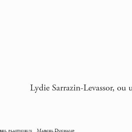
Lydie Sarrazin-Levassor, o
res, plasticiens
_
Marcel Duchamp