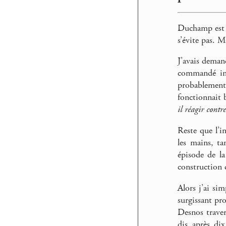
Duchamp est a
s’évite pas. 
J’avais demand
commandé ini
probablemen
fonctionnait 
il réagir contr
Reste que l’i
les mains, ta
épisode de la
construction d
Alors j’ai si
surgissant pr
Desnos travers
dis après di