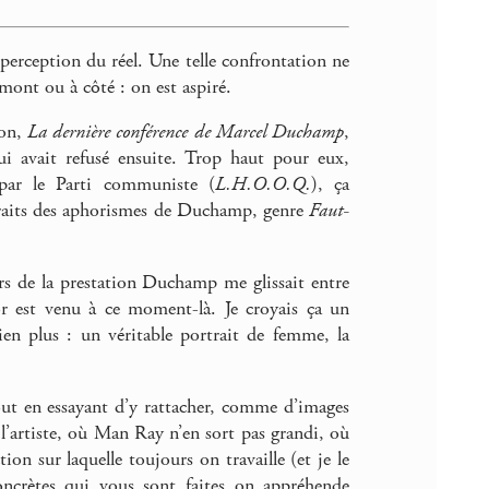
perception du réel. Une telle confrontation ne
mont ou à côté : on est aspiré.
ion,
La dernière conférence de Marcel Duchamp
,
i avait refusé ensuite. Trop haut pour eux,
par le Parti communiste (
L.H.O.O.Q.
), ça
xtraits des aphorismes de Duchamp, genre
Faut-
urs de la prestation Duchamp me glissait entre
sor est venu à ce moment-là. Je croyais ça un
en plus : un véritable portrait de femme, la
out en essayant d’y rattacher, comme d’images
 l’artiste, où Man Ray n’en sort pas grandi, où
ion sur laquelle toujours on travaille (et je le
oncrètes qui vous sont faites on appréhende