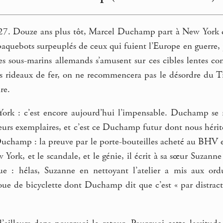
7. Douze ans plus tôt, Marcel Duchamp part à New York dans
 paquebots surpeuplés de ceux qui fuient l’Europe en guerre
les sous-marins allemands s’amusent sur ces cibles lentes co
s rideaux de fer, on ne recommencera pas le désordre du Tita
re.
k : c’est encore aujourd’hui l’impensable. Duchamp se ré
eurs exemplaires, et c’est ce Duchamp futur dont nous hérite
champ : la preuve par le porte-bouteilles acheté au BHV et la
rk, et le scandale, et le génie, il écrit à sa sœur Suzanne d
ue : hélas, Suzanne en nettoyant l’atelier a mis aux ord
oue de bicyclette dont Duchamp dit que c’est « par distracti