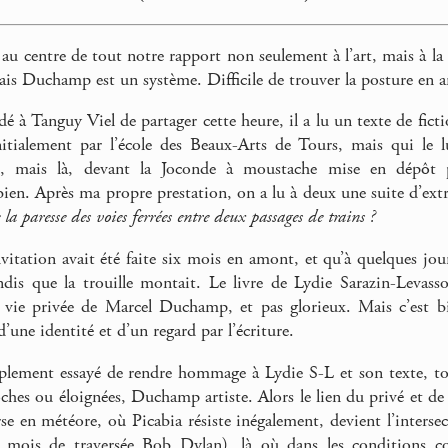
u centre de tout notre rapport non seulement à l’art, mais à la 
Mais Duchamp est un système. Difficile de trouver la posture en a
é à Tanguy Viel de partager cette heure, il a lu un texte de fict
tialement par l’école des Beaux-Arts de Tours, mais qui le lu
t, mais là, devant la Joconde à moustache mise en dépôt 
bien. Après ma propre prestation, on a lu à deux une suite d’e
e la paresse des voies ferrées entre deux passages de trains ?
nvitation avait été faite six mois en amont, et qu’à quelques jo
ndis que la trouille montait. Le livre de Lydie Sarazin-Levas
 vie privée de Marcel Duchamp, et pas glorieux. Mais c’est bi
’une identité et d’un regard par l’écriture.
mplement essayé de rendre hommage à Lydie S-L et son texte, t
oches ou éloignées, Duchamp artiste. Alors le lien du privé et de
e en météore, où Picabia résiste inégalement, devient l’intersect
x mois de traversée Bob Dylan), là où dans les conditions c