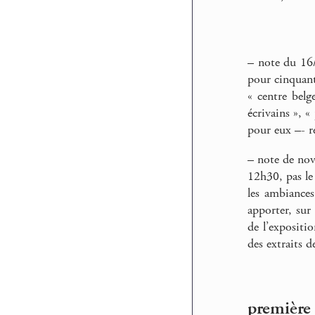
–
note du 16/0
pour cinquante
« centre bel
écrivains », «
pour eux –- r
–
note de nove
12h30, pas le 
les ambiances
apporter, sur 
de l’expositi
des extraits d
première