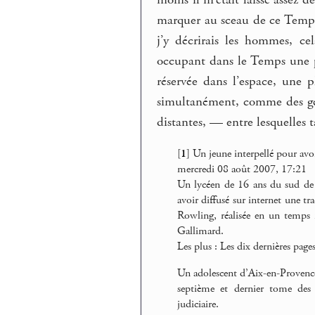
moins il m’était laissé assez
marquer au sceau de ce Temps 
j’y décrirais les hommes, ce
occupant dans le Temps une pl
réservée dans l’espace, une p
simultanément, comme des géa
distantes, — entre lesquelles 
[
1
]
Un jeune interpellé pour avo
mercredi 08 août 2007, 17:21
Un lycéen de 16 ans du sud de l
avoir diffusé sur internet une t
Rowling, réalisée en un temps r
Gallimard.
Les plus : Les dix dernières page
Un adolescent d’Aix-en-Provence 
septième et dernier tome des 
judiciaire.