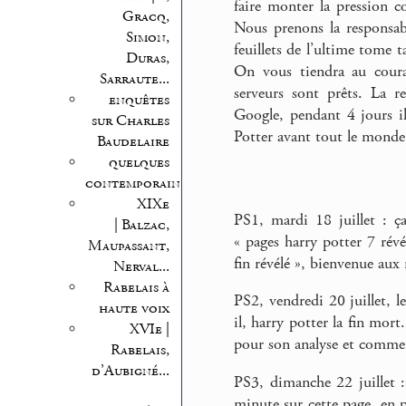
faire monter la pression co
Gracq,
Nous prenons la responsabi
Simon,
feuillets de l’ultime tome 
Duras,
On vous tiendra au coura
Sarraute...
serveurs sont prêts. La r
enquêtes
Google, pendant 4 jours il 
sur Charles
Potter avant tout le monde, 
Baudelaire
quelques
contemporains
XIXe
PS1, mardi 18 juillet : ça
| Balzac,
« pages harry potter 7 révél
Maupassant,
fin révélé », bienvenue aux 
Nerval...
Rabelais à
PS2, vendredi 20 juillet, l
haute voix
il, harry potter la fin mort
XVIe |
pour son analyse et comme
Rabelais,
d’Aubigné...
PS3, dimanche 22 juillet :
minute sur cette page, en 