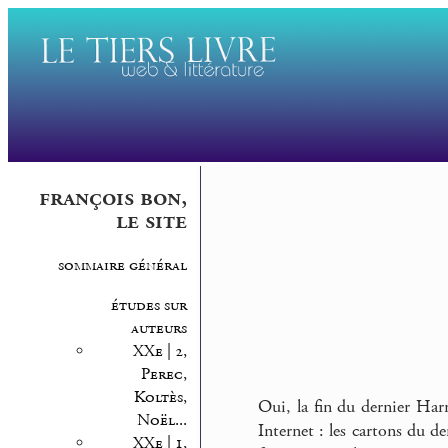
françois bon,
le site
sommaire général
études sur
auteurs
XXe | 2,
Perec,
Koltès,
Oui, la fin du dernier Harr
Noël...
Internet : les cartons du d
XXe | 1,