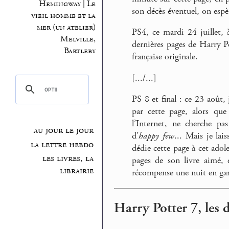
Hemingway | Le
son décès éventuel, on espè
vieil homme et la
mer (un atelier)
PS4, ce mardi 24 juillet,
Melville,
dernières pages de Harry Po
Bartleby
française originale.
[.../...]
PS 8 et final : ce 23 août
par cette page, alors qu
l’Internet, ne cherche p
au jour le jour
d’
happy few
... Mais je lai
la lettre hebdo
dédie cette page à cet adol
les livres, la
pages de son livre aimé, 
librairie
récompense une nuit en ga
Harry Potter 7, les d