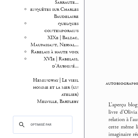
Sarraute...
enquêtes sur Charles
Baudelaire
quelques
contemporains
XIXe | Balzac,
Maupassant, Nerval...
Rabelais à haute voix
XVIe | Rabelais,
d’Aubigné...
Hemingway | Le vieil
autobiographi
homme et la mer (un
atelier)
Melville, Bartleby
L’aperçu blog
livre d’Olivi
relation à l’a
cette même li
imaginaire réc