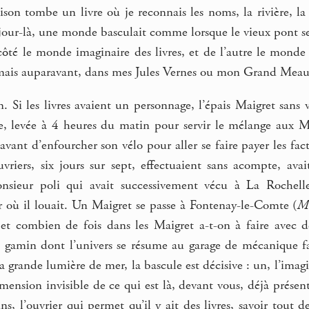
ison tombe un livre où je reconnais les noms, la rivière, la 
 jour-là, une monde basculait comme lorsque le vieux pont se r
côté le monde imaginaire des livres, et de l’autre le monde 
amais auparavant, dans mes Jules Vernes ou mon Grand Meauln
in. Si les livres avaient un personnage, l’épais Maigret sans 
 levée à 4 heures du matin pour servir le mélange aux Mob
, avant d’enfourcher son vélo pour aller se faire payer les 
uvriers, six jours sur sept, effectuaient sans acompte, ava
nsieur poli qui avait successivement vécu à La Rochell
r où il louait. Un Maigret se passe à Fontenay-le-Comte (
Ma
 et combien de fois dans les Maigret a-t-on à faire avec 
 gamin dont l’univers se résume au garage de mécanique fam
a grande lumière de mer, la bascule est décisive : un, l’imagin
mension invisible de ce qui est là, devant vous, déjà présent
ins, l’ouvrier qui permet qu’il y ait des livres, savoir tout d