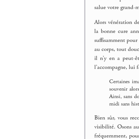
salue votre grand-
Alors vénération de
la bonne cure annu
suffisamment pour t
au corps, tout douc
il n’y en a peut-ê
l’accompagne, lui f
Certaines ima
souvenir alor
Ainsi, sans d
midi sans his
Bien sûr, vous rec
visibilité. Osons a
fréquemment, pour 