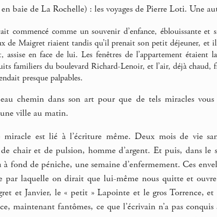
en baie de La Rochelle) : les voyages de Pierre Loti. Une autr
ait commencé comme un souvenir d’enfance, éblouissante et sav
x de Maigret riaient tandis qu’il prenait son petit déjeuner, et i
assise en face de lui. Les fenêtres de l’appartement étaient la
uits familiers du boulevard Richard-Lenoir, et l’air, déjà chaud, fr
 rendait presque palpables.
 beau chemin dans son art pour que de tels miracles vous 
ne ville au matin.
 miracle est lié à l’écriture même. Deux mois de vie 
e chair et de pulsion, homme d’argent. Et puis, dans le 
u à fond de péniche, une semaine d’enfermement. Ces envelop
se par laquelle on dirait que lui-même nous quitte et ouvre
et et Janvier, le « petit » Lapointe et le gros Torrence, e
ce, maintenant fantômes, ce que l’écrivain n’a pas conquis 