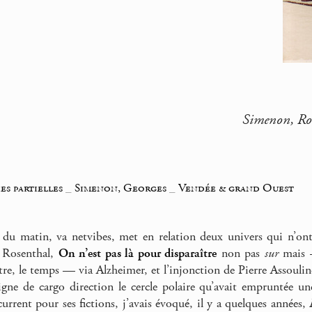
Simenon, Ros
es partielles
_
Simenon, Georges
_
Vendée & grand Ouest
 du matin, va netvibes, met en relation deux univers qui n’ont 
a Rosenthal,
On n’est pas là pour disparaître
non pas
sur
mais —
utre, le temps — via Alzheimer, et l’injonction de Pierre Assoulin
gne de cargo direction le cercle polaire qu’avait empruntée un
urrent pour ses fictions, j’avais évoqué, il y a quelques années,