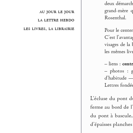
deux démarch
grand-mère q
au jour le jour
Rosenthal.
la lettre hebdo
les livres, la librairie
Pour le cente
C’est l’avant
visages de la
les mêmes livr
–
liens :
cent
–
photos : ga
d’habitude —
Lettres fondée
L’écluse du pont du
ferme au bord de l’
du pont à bascule, 
d’épaisses planches