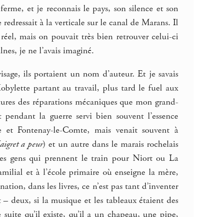
ferme, et je reconnais le pays, son silence et son
edressait à la verticale sur le canal de Marans. Il
réel, mais on pouvait très bien retrouver celui-ci
es, je ne l’avais imaginé.
visage, ils portaient un nom d’auteur. Et je savais
ylette partant au travail, plus tard le fuel aux
factures des réparations mécaniques que mon grand-
it pendant la guerre servi bien souvent l’essence
e et Fontenay-le-Comte, mais venait souvent à
igret a peur
) et un autre dans le marais rochelais
des gens qui prennent le train pour Niort ou La
ilial et à l’école primaire où enseigne la mère,
ation, dans les livres, ce n’est pas tant d’inventer
 – deux, si la musique et les tableaux étaient des
e suite qu’il existe, qu’il a un chapeau, une pipe,