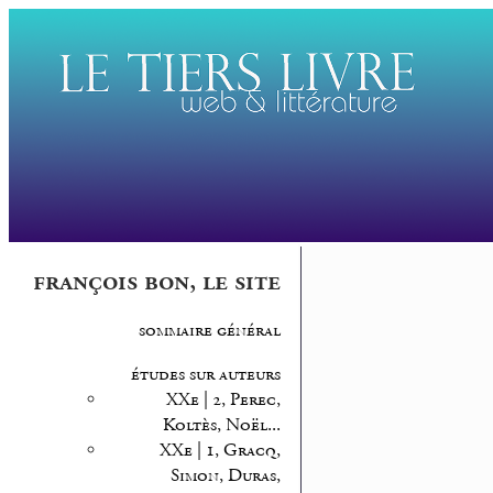
françois bon, le site
sommaire général
études sur auteurs
XXe | 2, Perec,
Koltès, Noël...
XXe | 1, Gracq,
Simon, Duras,