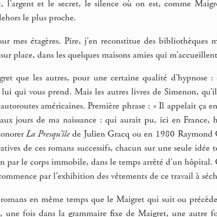
t, l’argent et le secret, le silence où on est, comme Ma
dehors le plus proche.
sur mes étagères. Pire, j’en reconstitue des bibliothèques
nt sur place, dans les quelques maisons amies qui m’accueillent
igret que les autres, pour une certaine qualité d’hypnose 
t lui qui vous prend. Mais les autres livres de Simenon, qu’i
s autoroutes américaines. Première phrase : « Il appelait ça en
 aux jours de ma naissance : qui aurait pu, ici en France,
honorer
La Presqu’île
de Julien Gracq ou en 1980 Raymond Carv
atives de ces romans successifs, chacun sur une seule idée 
on par le corps immobile, dans le temps arrêté d’un hôpital
commence par l’exhibition des vêtements de ce travail à séche
s romans en même temps que le Maigret qui suit ou précède 
, une fois dans la grammaire fixe de Maigret, une autre foi