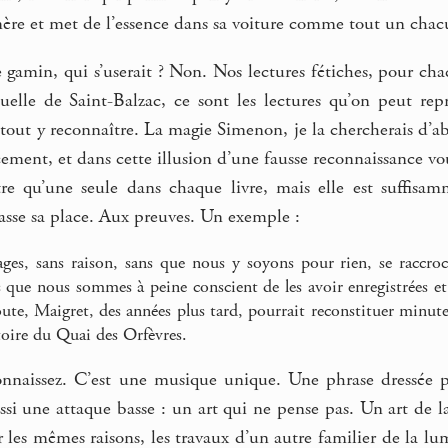
mère et met de l’essence dans sa voiture comme tout un chac
 gamin, qui s’userait ? Non. Nos lectures fétiches, pour ch
elle de Saint-Balzac, ce sont les lectures qu’on peut rep
out y reconnaître. La magie Simenon, je la chercherais d’abo
ement, et dans cette illusion d’une fausse reconnaissance v
tre qu’une seule dans chaque livre, mais elle est suffisa
asse sa place. Aux preuves. Un exemple :
ges, sans raison, sans que nous y soyons pour rien, se raccro
s que nous sommes à peine conscient de les avoir enregistrées et
oute, Maigret, des années plus tard, pourrait reconstituer minute 
toire du Quai des Orfèvres.
onnaissez. C’est une musique unique. Une phrase dressée p
ussi une attaque basse : un art qui ne pense pas. Un art de la 
les mêmes raisons, les travaux d’un autre familier de la 