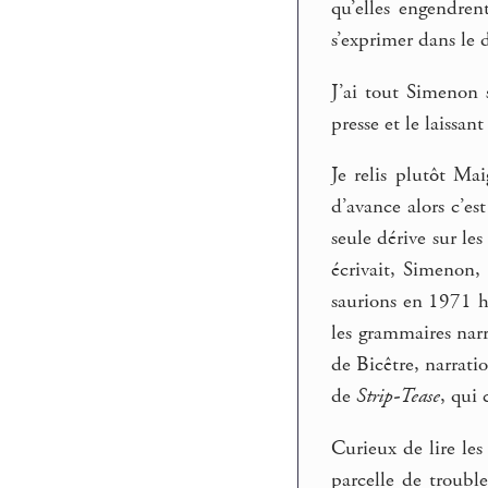
qu’elles engendren
s’exprimer dans le 
J’ai tout Simenon 
presse et le laissa
Je relis plutôt Ma
d’avance alors c’es
seule dérive sur le
écrivait, Simenon,
saurions en 1971 
les grammaires narr
de Bicêtre, narrati
de
Strip-Tease
, qui 
Curieux de lire le
parcelle de trouble