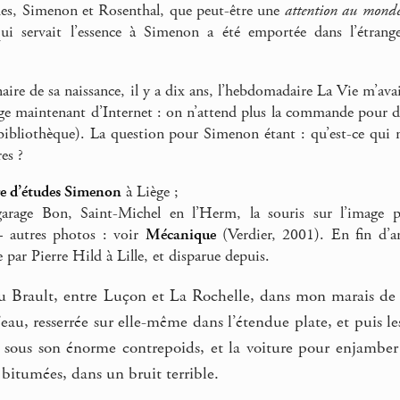
es, Simenon et Rosenthal, que peut-être une
attention au mond
ui servait l’essence à Simenon a été emportée dans l’étrange
naire de sa naissance, il y a dix ans, l’hebdomadaire La Vie m’ava
age maintenant d’Internet : on n’attend plus la commande pour d
 bibliothèque). La question pour Simenon étant : qu’est-ce qui n
es ?
re d’études Simenon
à Liège ;
rage Bon, Saint-Michel en l’Herm, la souris sur l’image p
 autres photos : voir
Mécanique
(Verdier, 2001). En fin d’art
 par Pierre Hild à Lille, et disparue depuis.
 Brault, entre Luçon et La Rochelle, dans mon marais de Ven
eau, resserrée sur elle-même dans l’étendue plate, et puis le
sous son énorme contrepoids, et la voiture pour enjamber la
 bitumées, dans un bruit terrible.