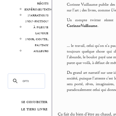
récits
Corinne Vuillaume publie des te
expérimentation
sur l’art ; des livres, comme
Un 
narrations
Un compte twitter récen
non-fiction
CorinneVuillaume
.
à pleine
langue
noir, conte,
fantasy
... le travail, celui qu’on n’a p
ailleurs
toujours quelque chose qui cl
l’absurde, le boulot payé une m
parce que voilà, à défaut de méti
Du grand art narratif sur une i
société, puisque l’attente c’est 
sera porté, rêves, imaginaires
paradoxalement celui qui donne.
se connecter
le tiers livre
Ça fait du bien d’être au chaud, ave