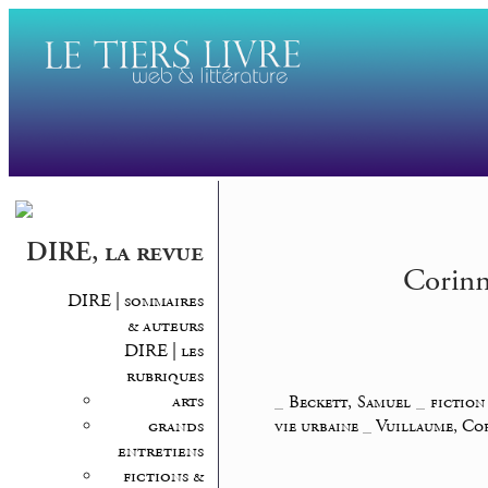
DIRE, la revue
Corinn
DIRE | sommaires
& auteurs
DIRE | les
rubriques
arts
_
Beckett, Samuel
_
fiction
grands
vie urbaine
_
Vuillaume, Co
entretiens
fictions &