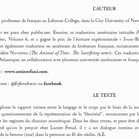
L’AUTEUR
 professeur de français au Lehman College, dans la City University of Ne
s
est paru chez publie.net. Ensuite, sa traduction américaine intitulée
F
ine
, Volume 6, et a gagné le prix de l’écriture expérimentale « Ivory-
 est également traducteur en américain de littérature française, notammen
alère Novarina (
The Animal of Time, The Sacrificing actor
). Ces traducti
Atlantique, en collaboration avec plusieurs universités américaines et frança
t :
www.aminerfani.com
.
tter :
@ErfaniAmin
ou
facebook
.
LE TEXTE
explorer le rapport intime entre le langage et le corps par le biais de la 
le questionnement de la représentation de la “féminité”, notamment par le
t les registres du discours cosmétique. Dans les deux textes, et peut-être
” tel qu’on le perçoit chez Lucien Freud, il y a un dialogue continu a
e la femme (nue) dans la peinture au fil des siècles. A.E.