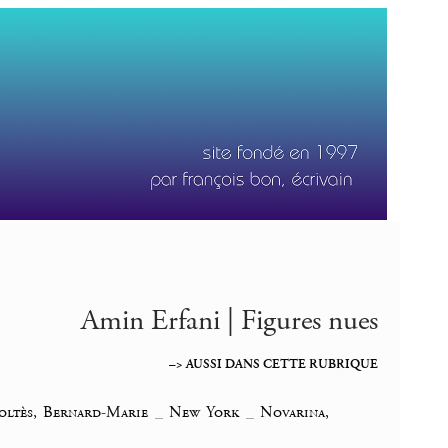
Amin Erfani | Figures nues
–> AUSSI DANS CETTE RUBRIQUE
oltès, Bernard-Marie
_
New York
_
Novarina,