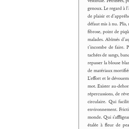
vestibule. Pétrifiées,
genoux. Le regard à l’
de plaisir et d’appré
défaut mis à nu. Plis,
fibrose, point de piqû
malades. Abîmés d’asp
t’incombe de faire. P
tachées de sangs, band
repasser la blouse bla
de matériaux mortifiés
L’effort et le dévouem
mot. Exister au-dehors
répercussions, de réve
circulaire. Qui fac
environnement. Fricti
monde. Qui s’affligean
étalée à fleur de pe