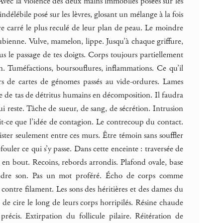
 Avec la violence des deux mains immobiles posées sur les
ndélébile posé sur les lèvres, glosant un mélange à la fois
re carré le plus reculé de leur plan de peau. Le moindre
 pubienne. Vulve, mamelon, lippe. Jusqu’à chaque griffure,
ous le passage de tes doigts. Corps toujours partiellement
n. Tuméfactions, boursouflures, inflammations. Ce qu’il
iers de cartes de génomes passés au vide-ordures. Lames
te de tas de détritus humains en décomposition. Il faudra
ui reste. Tâche de sueur, de sang, de sécrétion. Intrusion
ait-ce que l’idée de contagion. Le contrecoup du contact.
xister seulement entre ces murs. Être témoin sans souffler
fouler ce qui s’y passe. Dans cette enceinte : traversée de
t en bout. Recoins, rebords arrondis. Plafond ovale, base
oindre son. Pas un mot proféré. Écho de corps comme
contre filament. Les sons des héritières et des dames du
e de cire le long de leurs corps horripilés. Résine chaude
écis. Extirpation du follicule pilaire. Réitération de