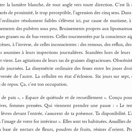
er la lumière blanche, de tout angle vers toute direction. C’est là 
excès de proximité, le trop perceptible, l’agression des cinq sens. Da
l’ordinaire résolument faibles s’élèvent ici, par cause de mutisme, 
ssements des pubères sous peu. Bruissements propres aux lipomateuse
es grasses ou de bas-ventres. Celles tourmentées par la conscience a
 scènes, à l’inverse, de celles inconscientes : des remous, des reflux, 
ns soumises à leurs inspections journalières. Scandées hors de leur
t-vient. Les agitations de leurs tas de graisses disgracieuses. Obscénit
de journées. La dissymétrie ordinaire des fesses entre les joues dr
ersée de l’autre. La cellulite en état d’éclosion. Six jours sur sept, 
 de repos. Ça, c’est ton occupation.
re de paix », « Espace de quiétude et de recueillement ». Conçu pou
ives, femmes pressées. Qui viennent prendre une pause : « Le tem
lèvres devant l’entrée, s’assurent de ta présence. Ta disponibilité. L’a
à l’image de votre for intérieur ». Elles sont tes habituées. Assaillies d
à base de nectars de fleurs, poudres de fruits, résines d’orient. 