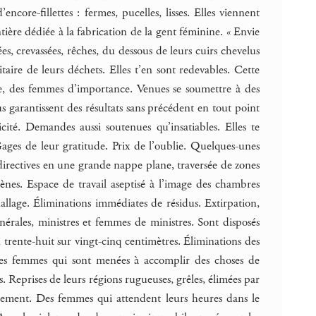
ncore-fillettes : fermes, pucelles, lisses. Elles viennent
tière dédiée à la fabrication de la gent féminine. « Envie
ées, crevassées, rêches, du dessous de leurs cuirs chevelus
itaire de leurs déchets. Elles t’en sont redevables. Cette
e, des femmes d’importance. Venues se soumettre à des
s garantissent des résultats sans précédent en tout point
cité. Demandes aussi soutenues qu’insatiables. Elles te
r. Gages de leur gratitude. Prix de l’oublie. Quelques-unes
 directives en une grande nappe plane, traversée de zones
ogènes. Espace de travail aseptisé à l’image des chambres
allage. Éliminations immédiates de résidus. Extirpation,
nérales, ministres et femmes de ministres. Sont disposés
trente-huit sur vingt-cinq centimètres. Éliminations des
 Des femmes qui sont menées à accomplir des choses de
s. Reprises de leurs régions rugueuses, grêles, élimées par
nement. Des femmes qui attendent leurs heures dans le