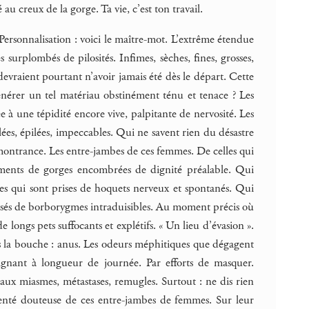
 creux de la gorge. Ta vie, c’est ton travail.
 Personnalisation : voici le maître-mot. L’extrême étendue
 surplombés de pilosités. Infimes, sèches, fines, grosses,
devraient pourtant n’avoir jamais été dès le départ. Cette
générer un tel matériau obstinément ténu et tenace ? Les
e à une tépidité encore vive, palpitante de nervosité. Les
lées, épilées, impeccables. Qui ne savent rien du désastre
emontrance. Les entre-jambes de ces femmes. De celles qui
clements de gorges encombrées de dignité préalable. Qui
emmes qui sont prises de hoquets nerveux et spontanés. Qui
ersés de borborygmes intraduisibles. Au moment précis où
de longs pets suffocants et explétifs. « Un lieu d’évasion ».
 la bouche : anus. Les odeurs méphitiques que dégagent
gnant à longueur de journée. Par efforts de masquer.
 aux miasmes, métastases, remugles. Surtout : ne dis rien
arenté douteuse de ces entre-jambes de femmes. Sur leur