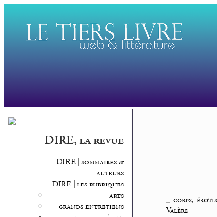
DIRE, la revue
DIRE | sommaires &
auteurs
DIRE | les rubriques
arts
_
corps, éroti
grands entretiens
Valère