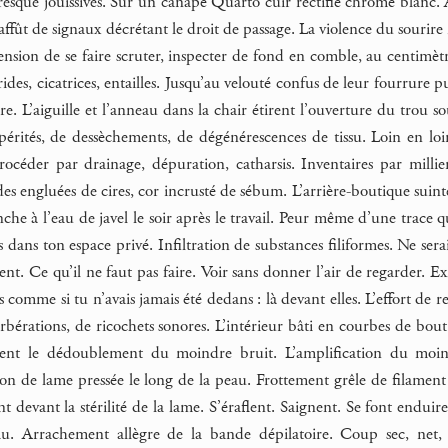
 presque jouissives. Sur un canapé Quarto cuir rectifié chromé blanc.
affût de signaux décrétant le droit de passage. La violence du sourire i
hension de se faire scruter, inspecter de fond en comble, au centimèt
 rides, cicatrices, entailles. Jusqu’au velouté confus de leur fourrure
re. L’aiguille et l’anneau dans la chair étirent l’ouverture du trou s
érités, de dessèchements, de dégénérescences de tissu. Loin en loi
rocéder par drainage, dépuration, catharsis. Inventaires par mill
es engluées de cires, cor incrusté de sébum. L’arrière-boutique suin
nche à l’eau de javel le soir après le travail. Peur même d’une trace q
 dans ton espace privé. Infiltration de substances filiformes. Ne ser
ent. Ce qu’il ne faut pas faire. Voir sans donner l’air de regarder. E
 comme si tu n’avais jamais été dedans : là devant elles. L’effort de re
rbérations, de ricochets sonores. L’intérieur bâti en courbes de bou
ilitent le dédoublement du moindre bruit. L’amplification du m
on de lame pressée le long de la peau. Frottement grêle de filament 
t devant la stérilité de la lame. S’éraflent. Saignent. Se font enduir
au. Arrachement allègre de la bande dépilatoire. Coup sec, net, pr