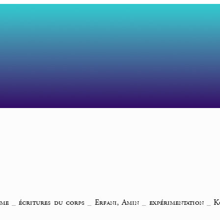
sme
_
écritures du corps
_
Erfani, Amin
_
expérimentation
_
K