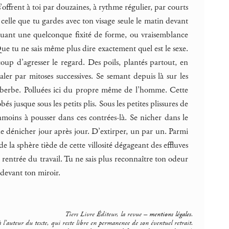
offrent à toi par douzaines, à rythme régulier, par courts
celle que tu gardes avec ton visage seule le matin devant
avouant une quelconque fixité de forme, ou vraisemblance
ue tu ne sais même plus dire exactement quel est le sexe.
oup d’agresser le regard. Des poils, plantés partout, en
ler par mitoses successives. Se semant depuis là sur les
 imberbe. Polluées ici du propre même de l’homme. Cette
s jusque sous les petits plis. Sous les petites plissures de
nmoins à pousser dans ces contrées-là. Se nicher dans le
de dénicher jour après jour. D’extirper, un par un. Parmi
de la sphère tiède de cette villosité dégageant des effluves
ir rentrée du travail. Tu ne sais plus reconnaître ton odeur
, devant ton miroir.
Tiers Livre Éditeur, la revue –
mentions légales
.
 l'auteur du texte, qui reste libre en permanence de son éventuel retrait.