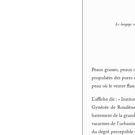
Le langage e
Peaux grasses, peaux m
propulsées des pores e
peau où le ventre flas
L’affiche dit : « Insti
Gynécée de Roxalène.
battement de la grand
vacarmes de l’urbanism
du degré perceptible à 