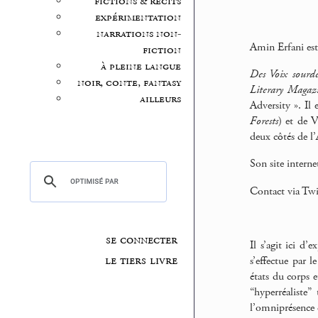
fictions & récits
expérimentation
narrations non-
Amin Erfani est
fiction
à pleine langue
Des Voix sourde
noir, conte, fantasy
Literary Magaz
ailleurs
Adversity ». Il
Forests
) et de V
deux côtés de l’
Son site interne
Contact via Twi
se connecter
Il s’agit ici d’
le tiers livre
s’effectue par 
états du corps e
“hyperréaliste
l’omniprésence d