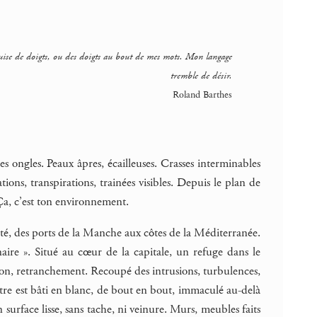
 guise de doigts, ou des doigts au bout de mes mots. Mon langage
tremble de désir.
Roland Barthes
les ongles. Peaux âpres, écailleuses. Crasses interminables
ons, transpirations, trainées visibles. Depuis le plan de
 Ça, c’est ton environnement.
s coté, des ports de la Manche aux côtes de la Méditerranée.
re ». Situé au cœur de la capitale, un refuge dans le
ion, retranchement. Recoupé des intrusions, turbulences,
entre est bâti en blanc, de bout en bout, immaculé au-delà
n surface lisse, sans tache, ni veinure. Murs, meubles faits