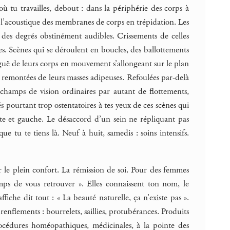
où tu travailles, debout : dans la périphérie des corps à
ns l’acoustique des membranes de corps en trépidation. Les
à des degrés obstinément audibles. Crissements de celles
s. Scènes qui se déroulent en boucles, des ballottements
iguë de leurs corps en mouvement s’allongeant sur le plan
des remontées de leurs masses adipeuses. Refoulées par-delà
s champs de vision ordinaires par autant de flottements,
és pourtant trop ostentatoires à tes yeux de ces scènes qui
oite et gauche. Le désaccord d’un sein ne répliquant pas
que tu te tiens là. Neuf à huit, samedis : soins intensifs.
r le plein confort. La rémission de soi. Pour des femmes
ps de vous retrouver ». Elles connaissent ton nom, le
ffiche dit tout : « La beauté naturelle, ça n’existe pas ».
e renflements : bourrelets, saillies, protubérances. Produits
Procédures homéopathiques, médicinales, à la pointe des