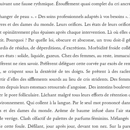
uivant une fausse rythmique. Étouffement quasi complet du cri ancré au
 changer de peau ». « Des soins professionnels adaptés à vos besoins ».
ères et des dames du monde. Leurs orifices. Les états de leurs orifices
t opiniâtrement plus épaisses après chaque intervention. Là où elles 
tit. Pourquoi ? Par quelle loi, obscure et absconse, un trou doit-il 
rdis de résidus, de déperditions, d’excrétions. Morbidité froide collé
rs états : solide, liquide, gazeux. Chez des femmes, au reste, immacu
fèrent ne rien savoir. Préfèrent déléguer cette corvée par excès de r
e, se crispent sous la dextérité de tes doigts. Se prêtent à des ra
sortir d’elles des sifflements sourds au lieu de cris stridents. Des f
ents depuis leurs estomacs retournés d’angoisse. Des intestins boulev
ter le pore folliculaire. Lâchant malgré tous leurs efforts de rétention 
ironnement. Qui collent à la langue. Par le seul mot prononcé dans
res et des dames du monde. Arôme de baume infusé dans l’air sta
de vertige. Clash olfactif de palettes de parfums féminins. Mélangés
de cette foule. Défilant, jour après jour, devant ton nez. Sur la p