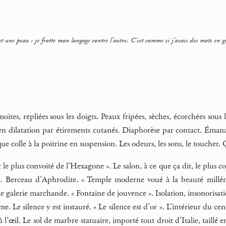
st une peau : je frotte mon langage contre l’autre. C’est comme si j’avais des mots en
oites, repliées sous les doigts. Peaux fripées, sèches, écorchées sous 
n dilatation par étirements cutanés. Diaphorèse par contact. Émanati
que colle à la poitrine en suspension. Les odeurs, les sons, le toucher.
tut le plus convoité de l’Hexagone ». Le salon, à ce que ça dit, le plu
 Berceau d’Aphrodite. « Temple moderne voué à la beauté millénai
e galerie marchande. « Fontaine de jouvence ». Isolation, insonorisat
e. Le silence y est instauré. « Le silence est d’or ». L’intérieur du c
l’œil. Le sol de marbre statuaire, importé tout droit d’Italie, taillé e