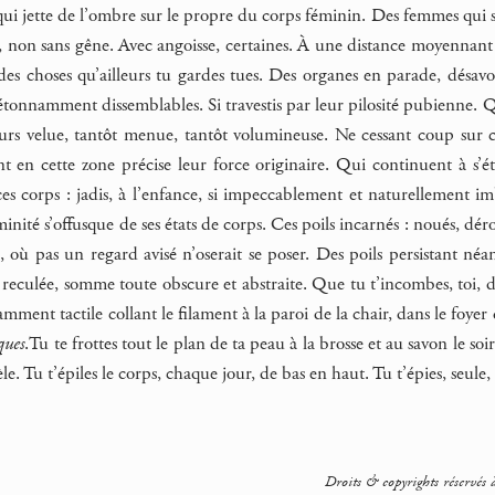
qui jette de l’ombre sur le propre du corps féminin. Des femmes qui s’
t, non sans gêne. Avec angoisse, certaines. À une distance moyennant 
t des choses qu’ailleurs tu gardes tues. Des organes en parade, dés
étonnamment dissemblables. Si travestis par leur pilosité pubienne. Q
ours velue, tantôt menue, tantôt volumineuse. Ne cessant coup sur c
t en cette zone précise leur force originaire. Qui continuent à s’éta
 ces corps : jadis, à l’enfance, si impeccablement et naturellement
nité s’offusque de ses états de corps. Ces poils incarnés : noués, dérobé
, où pas un regard avisé n’oserait se poser. Des poils persistant néa
 reculée, somme toute obscure et abstraite. Que tu t’incombes, toi, 
ment tactile collant le filament à la paroi de la chair, dans le foyer 
ques
.Tu te frottes tout le plan de ta peau à la brosse et au savon le so
tèle. Tu t’épiles le corps, chaque jour, de bas en haut. Tu t’épies, seule
Droits & copyrights réservés à