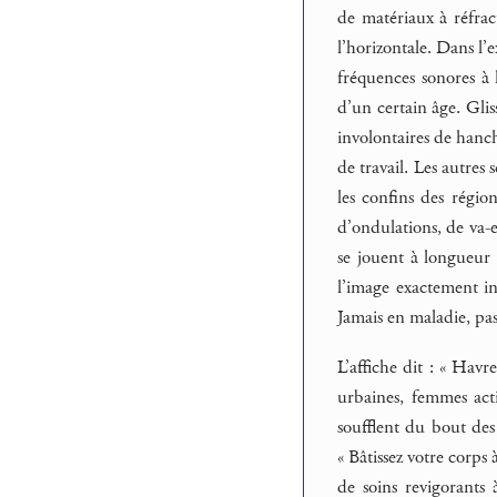
de matériaux à réfract
l’horizontale. Dans l’
fréquences sonores à 
d’un certain âge. Gli
involontaires de hanch
de travail. Les autres
les confins des régio
d’ondulations, de va-e
se jouent à longueur 
l’image exactement inv
Jamais en maladie, pas
L’affiche dit : « Hav
urbaines, femmes act
soufflent du bout des 
« Bâtissez votre corps 
de soins revigorants 