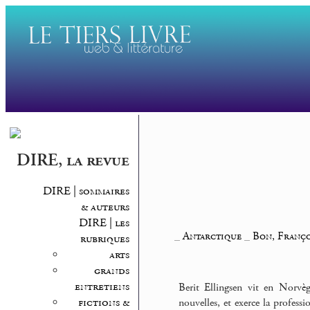
DIRE, la revue
DIRE | sommaires
& auteurs
DIRE | les
_
Antarctique
_
Bon, Franço
rubriques
arts
grands
entretiens
Berit Ellingsen vit en Norvège
fictions &
nouvelles, et exerce la professi