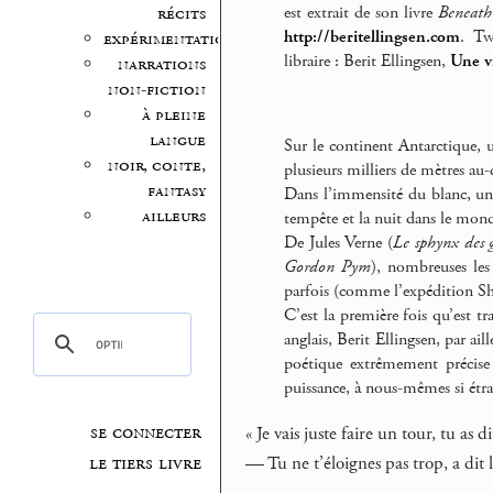
est extrait de son livre
Beneath 
récits
http://beritellingsen.com
. Tw
expérimentation
libraire : Berit Ellingsen,
Une vi
narrations
non-fiction
à pleine
langue
Sur le continent Antarctique, u
noir, conte,
plusieurs milliers de mètres au-d
fantasy
Dans l’immensité du blanc, un j
ailleurs
tempête et la nuit dans le monde
De Jules Verne (
Le sphynx des g
Gordon Pym
), nombreuses les 
parfois (comme l’expédition S
C’est la première fois qu’est t
anglais, Berit Ellingsen, par ail
poétique extrêmement précise 
puissance, à nous-mêmes si étra
se connecter
« Je vais juste faire un tour, tu as d
le tiers livre
— Tu ne t’éloignes pas trop, a dit l