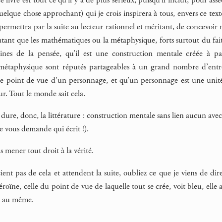
uelque chose approchant) qui je crois inspirera à tous, envers ce texte
 permettra par la suite au lecteur rationnel et méritant, de concev
utant que les mathématiques ou la métaphysique, forts surtout du fait q
nes de la pensée, qu’il est une construction mentale créée à pa
métaphysique sont réputés partageables à un grand nombre d’entre n
le point de vue d’un personnage, et qu’un personnage est une unité
ur. Tout le monde sait cela.
ure, donc, la littérature : construction mentale sans lien aucun avec
je vous demande qui écrit !).
 mener tout droit à la vérité.
ent pas de cela et attendent la suite, oubliez ce que je viens de dir
oïne, celle du point de vue de laquelle tout se crée, voit bleu, elle
nt au même.