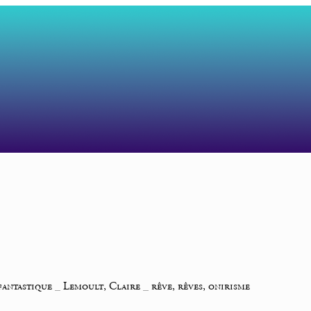
fantastique
_
Lemoult, Claire
_
rêve, rêves, onirisme