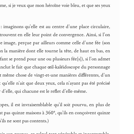
me, si je veux que mon héroïne voie bleu, et que ses yeux
 imaginons qu’elle est au centre d’une place circulaire,
ouvent en elle leur point de convergence. Ainsi, si l’on
e image, perçue par ailleurs comme celle d’une fée (son
lon la manière dont elle tourne la tête, de haut en bas, en
fant se prend pour une ou plusieurs fée[s]), si l’on admet
 inclut le fait que chaque œil-kaléidoscope du personnage
 et même chose de vingt-et-une manières différentes, d’un
 qu’elle n’ait que deux yeux, cela n’ayant pas été précisé
 d’elle, qui chacune est le reflet d’elle-même.
pes, il est invraisemblable qu’il soit pourvu, en plus de
ent pas quinze maisons à 360°, qu’ils en conçoivent quinze
s’ils ne sont pas contents.)
eoir son propos, ce calcul tant vénérable et incontestable,