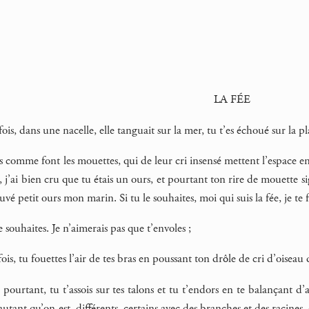
LA FÉE
 fois, dans une nacelle, elle tanguait sur la mer, tu t’es échoué sur la pl
is comme font les mouettes, qui de leur cri insensé mettent l’espace
e, j’ai bien cru que tu étais un ours, et pourtant ton rire de mouette sig
é petit ours mon marin. Si tu le souhaites, moi qui suis la fée, je te f
 souhaites. Je n’aimerais pas que t’envoles ;
is, tu fouettes l’air de tes bras en poussant ton drôle de cri d’oiseau 
pourtant, tu t’assois sur tes talons et tu t’endors en te balançant d
 autant qu’on est, différents, certains avec des branches et des racines,