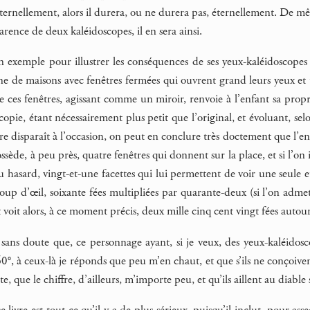
ernellement, alors il durera, ou ne durera pas, éternellement. De mê
arence de deux kaléidoscopes, il en sera ainsi.
 exemple pour illustrer les conséquences de ses yeux-kaléidoscopes :
e de maisons avec fenêtres fermées qui ouvrent grand leurs yeux et tr
ces fenêtres, agissant comme un miroir, renvoie à l’enfant sa propr
scopie, étant nécessairement plus petit que l’original, et évoluant, se
ire disparaît à l’occasion, on peut en conclure très doctement que l’en
ède, à peu près, quatre fenêtres qui donnent sur la place, et si l’on
u hasard, vingt-et-une facettes qui lui permettent de voir une seule
oup d’œil, soixante fées multipliées par quarante-deux (si l’on admet
t voit alors, à ce moment précis, deux mille cinq cent vingt fées autour
sans doute que, ce personnage ayant, si je veux, des yeux-kaléidosco
60°, à ceux-là je réponds que peu m’en chaut, et que s’ils ne conçoiv
e, que le chiffre, d’ailleurs, m’importe peu, et qu’ils aillent au diable 
 livre est tout ce qu’il y a de plus sérieux, puisqu’il inclut, pour ass