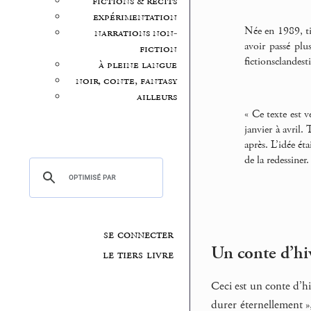
fictions & récits
expérimentation
Née en 1989, ti
narrations non-
avoir passé plu
fiction
fictionsclandes
à pleine langue
noir, conte, fantasy
ailleurs
« Ce texte est v
janvier à avril.
après. L’idée éta
de la redessiner.
se connecter
Un conte d’hiv
le tiers livre
Ceci est un conte d’hiv
durer éternellement »,