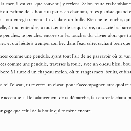
r la mer, il est vrai que souvent j’y reviens. Selon toute vraisembla
 du rythme de la houle tu parles en chantant, tu es pianiste quand cel
ent tout enregistrement. Tu vis dans un bulle. Rien ne te touche, q
elle, à tout entendre, à tout sentir de ce qui vibre, tu as scié les ba
 te penches, te penches encore sur les touches du clavier alors que t
mer, et qui hésite à tremper son bec dans l’eau salée, sachant bien que 
nces comme une pendule, ayant tout l’air de ne pas savoir où tu vas. 
ces comme une pendule, traverses la foule, avec un oiseau bleu, boul
 bord à l’autre d’un chapeau melon, où tu ranges mots, bruits, et bizarr
s toi l’oiseau, tu te crées un oiseau pour t’accompagner, sans quoi te 
tête accentue-t-il le balancement de ta démarche, fait entrer le chant 
langage que celui de la houle qui te mène encore.