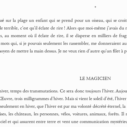
*
ssé sur la plage un enfant qui se prend pour un oiseau, qui se croit
le terrible, c’est qu’il éclate de rire ! Alors que moi-même j’avais du
rs, au moment où il éclate de rire, il se disperse en milliers de fr
 mots qui, si je pouvais seulement les rassembler, me donneraient au
moyen de mettre la main dessus. Je ne veux rien d’autre qu’un filet à p
LE MAGICIEN
l’hiver, temps des transmutations. Ce sera donc toujours l’hiver. Aujo
l’Œuvre, trois milligrammes d’hiver. Mais si vient le soleil d’été, l’hi
, seulement en hiver, que l’hiver est par ma volonté décrété éternel, la
ises, les châteaux, les personnes, vélos, voitures, animaux, forêts. 
 ciel et qui assurent entre terre et vent une communication mystérieu