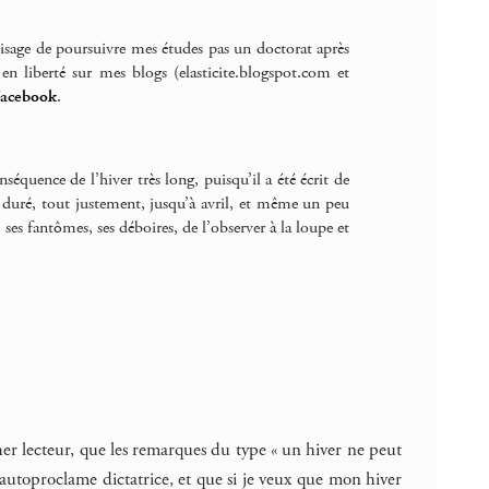
visage de poursuivre mes études pas un doctorat après
en liberté sur mes blogs (elasticite.blogspot.com et
acebook
.
séquence de l’hiver très long, puisqu’il a été écrit de
as duré, tout justement, jusqu’à avril, et même un peu
s, ses fantômes, ses déboires, de l’observer à la loupe et
, cher lecteur, que les remarques du type « un hiver ne peut
m’autoproclame dictatrice, et que si je veux que mon hiver