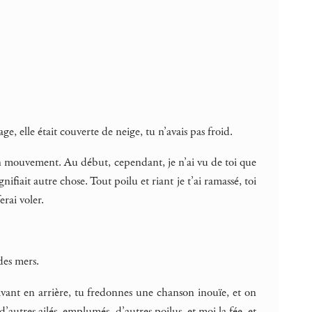
age, elle était couverte de neige, tu n’avais pas froid.
 en mouvement. Au début, cependant, je n’ai vu de toi que
nifiait autre chose. Tout poilu et riant je t’ai ramassé, toi
erai voler.
des mers.
’avant en arrière, tu fredonnes une chanson inouïe, et on
 d’autres ailés, emplumés, d’autres poilus, et moi la fée, et