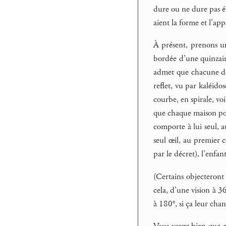
dure ou ne dure pas ét
aient la forme et l’app
À présent, prenons un
bordée d’une quinzain
admet que chacune de 
reflet, vu par kaléido
courbe, en spirale, vo
que chaque maison poss
comporte à lui seul, a
seul œil, au premier c
par le décret), l’enfan
(Certains objecteront 
cela, d’une vision à 3
à 180°, si ça leur chant
Vous voyez bien que ce