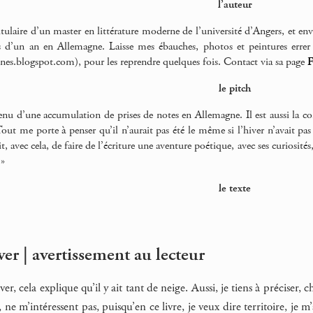
l’auteur
tulaire d’un master en littérature moderne de l’université d’Angers, et en
s d’un an en Allemagne. Laisse mes ébauches, photos et peintures errer 
tines.blogspot.com), pour les reprendre quelques fois. Contact via sa page
F
le pitch
enu d’une accumulation de prises de notes en Allemagne. Il est aussi la con
 Tout me porte à penser qu’il n’aurait pas été le même si l’hiver n’avait p
it, avec cela, de faire de l’écriture une aventure poétique, avec ses curiosité
 »
le texte
er | avertissement au lecteur
er, cela explique qu’il y ait tant de neige. Aussi, je tiens à préciser
 ne m’intéressent pas, puisqu’en ce livre, je veux dire territoire, je 