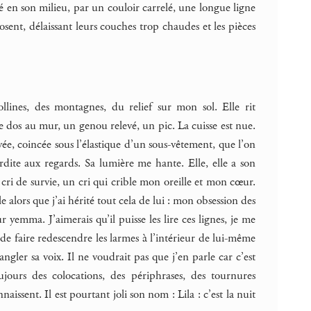
é en son milieu, par un couloir carrelé, une longue ligne
posent, délaissant leurs couches trop chaudes et les pièces
llines, des montagnes, du relief sur mon sol. Elle rit
e dos au mur, un genou relevé, un pic. La cuisse est nue.
vée, coincée sous l’élastique d’un sous-vêtement, que l’on
rdite aux regards. Sa lumière me hante. Elle, elle a son
cri de survie, un cri qui crible mon oreille et mon cœur.
e alors que j’ai hérité tout cela de lui : mon obsession des
 yemma. J’aimerais qu’il puisse les lire ces lignes, je me
yer de faire redescendre les larmes à l’intérieur de lui-même
angler sa voix. Il ne voudrait pas que j’en parle car c’est
jours des colocations, des périphrases, des tournures
aissent. Il est pourtant joli son nom : Lila : c’est la nuit