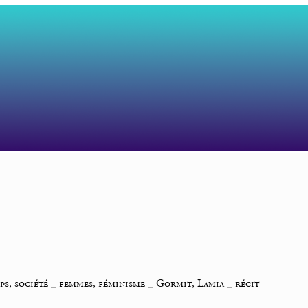
ps, société
_
femmes, féminisme
_
Gormit, Lamia
_
récit