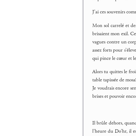
J’ai ces souvenirs co
Mon sol carrelé et den
brisaient mon exil. Ce
vagues contre un corp
assez forts pour s’élev
qui pince le cœur et le
Alors tu quittes le fro
table tapissée de mosaï
Je voudrais encore sent
brises et pouvoir enco
Il brûle dehors, quand 
l’heure du Do’hr, il e