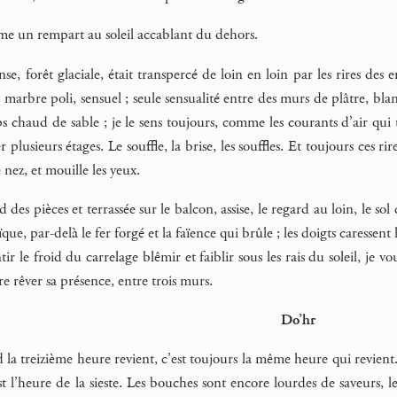
mme un rempart au soleil accablant du dehors.
se, forêt glaciale, était transpercé de loin en loin par les rires des 
 marbre poli, sensuel ; seule sensualité entre des murs de plâtre, bla
s chaud de sable ; je le sens toujours, comme les courants d’air qui
er plusieurs étages. Le souffle, la brise, les souffles. Et toujours ces ri
 nez, et mouille les yeux.
id des pièces et terrassée sur le balcon, assise, le regard au loin, le s
que, par-delà le fer forgé et la faïence qui brûle ; les doigts caressent 
ir le froid du carrelage blêmir et faiblir sous les rais du soleil, je vo
re rêver sa présence, entre trois murs.
Do’hr
la treizième heure revient, c’est toujours la même heure qui revient. Le 
st l’heure de la sieste. Les bouches sont encore lourdes de saveurs, 