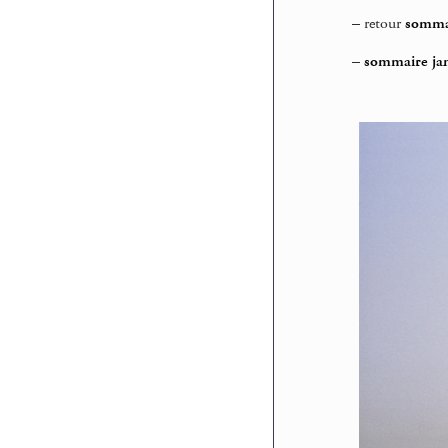
–
retour
sommai
–
sommaire ja