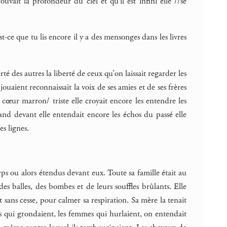
uvait la profondeur du ciel et qu’il est infini elle //se
st-ce que tu lis encore il y a des mensonges dans les livres
erté des autres la liberté de ceux qu’on laissait regarder les
uaient reconnaissait la voix de ses amies et de ses frères
cœur marron/ triste elle croyait encore les entendre les
and devant elle entendait encore les échos du passé elle
es lignes.
orps ou alors étendus devant eux. Toute sa famille était au
 des balles, des bombes et de leurs souffles brûlants. Elle
 sans cesse, pour calmer sa respiration. Sa mère la tenait
es qui grondaient, les femmes qui hurlaient, on entendait