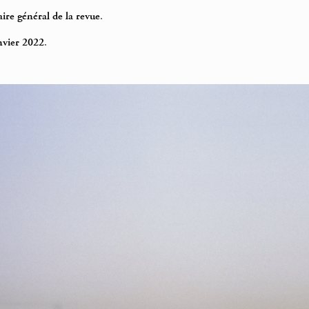
re général de la revue
.
nvier 2022
.