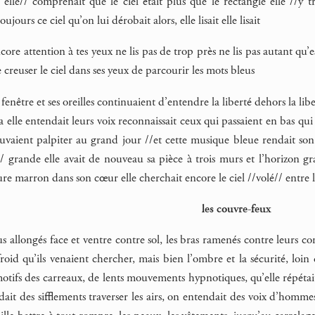
le// comprenait que le ciel était plus que le rectangle elle //y tro
oujours ce ciel qu’on lui dérobait alors, elle lisait elle lisait
ncore attention à tes yeux ne lis pas de trop près ne lis pas autant qu’e
 creuser le ciel dans ses yeux de parcourir les mots bleus
la fenêtre et ses oreilles continuaient d’entendre la liberté dehors la lib
lle entendait leurs voix reconnaissait ceux qui passaient en bas qui jo
ouvaient palpiter au grand jour //et cette musique bleue rendait son 
/ grande elle avait de nouveau sa pièce à trois murs et l’horizon gr
ure marron dans son cœur elle cherchait encore le ciel //volé// entre l
les couvre-feux
ous allongés face et ventre contre sol, les bras ramenés contre leurs c
 froid qu’ils venaient chercher, mais bien l’ombre et la sécurité, loin
 motifs des carreaux, de lents mouvements hypnotiques, qu’elle répétait
ait des sifflements traverser les airs, on entendait des voix d’homm