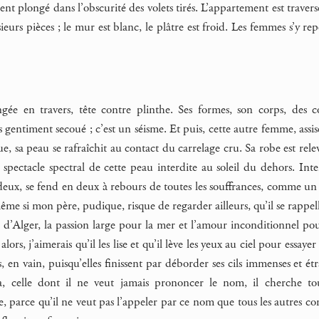
t plongé dans l’obscurité des volets tirés. L’appartement est travers
sieurs pièces ; le mur est blanc, le plâtre est froid. Les femmes s’y re
ée en travers, tête contre plinthe. Ses formes, son corps, des co
entiment secoué ; c’est un séisme. Et puis, cette autre femme, assis
, sa peau se rafraîchit au contact du carrelage cru. Sa robe est rele
 spectacle spectral de cette peau interdite au soleil du dehors. Inte
deux, se fend en deux à rebours de toutes les souffrances, comme un 
même si mon père, pudique, risque de regarder ailleurs, qu’il se rappell
 d’Alger, la passion large pour la mer et l’amour inconditionnel pour
alors, j’aimerais qu’il les lise et qu’il lève les yeux au ciel pour essa
, en vain, puisqu’elles finissent par déborder ses cils immenses et étr
ma, celle dont il ne veut jamais prononcer le nom, il cherche tou
, parce qu’il ne veut pas l’appeler par ce nom que tous les autres conn