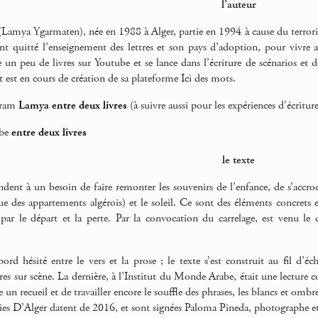
l’auteur
amya Ygarmaten), née en 1988 à Alger, partie en 1994 à cause du terrorism
t quitté l’enseignement des lettres et son pays d’adoption, pour vivre 
 un peu de livres sur Youtube et se lance dans l’écriture de scénarios et d
 est en cours de création de sa plateforme Ici des mots.
gram
Lamya entre deux livres
(à suivre aussi pour les expériences d’écriture
ube
entre deux livres
le texte
ndent à un besoin de faire remonter les souvenirs de l’enfance, de s’accroc
que des appartements algérois) et le soleil. Ce sont des éléments concrets
 par le départ et la perte. Par la convocation du carrelage, est venu le dé
abord hésité entre le vers et la prose ; le texte s’est construit au fil 
ures sur scène. La dernière, à l’Institut du Monde Arabe, était une lecture
e un recueil et de travailler encore le souffle des phrases, les blancs et ombre
es D’Alger datent de 2016, et sont signées Paloma Pineda, photographe e