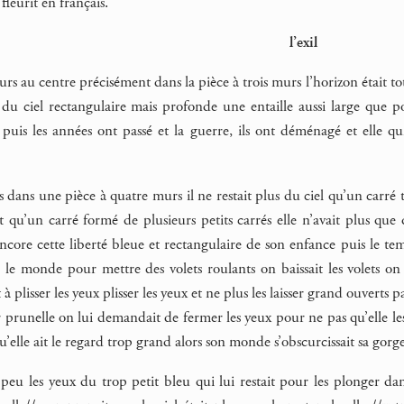
fleurit en français.
l’exil
urs au centre précisément dans la pièce à trois murs l’horizon était total
u ciel rectangulaire mais profonde une entaille aussi large que pouv
puis les années ont passé et la guerre, ils ont déménagé et elle qu
 dans une pièce à quatre murs il ne restait plus du ciel qu’un carré t
ait qu’un carré formé de plusieurs petits carrés elle n’avait plus que
 encore cette liberté bleue et rectangulaire de son enfance puis le tem
e monde pour mettre des volets roulants on baissait les volets on lu
 à plisser les yeux plisser les yeux et ne plus les laisser grand ouverts
ur prunelle on lui demandait de fermer les yeux pour ne pas qu’elle l
’elle ait le regard trop grand alors son monde s’obscurcissait sa gorge
peu les yeux du trop petit bleu qui lui restait pour les plonger dans