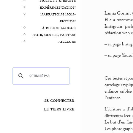
fictions & récits
expérimentation
Lamia Gormit (L
narrations non-
Elle a récemmen
fiction
Instagram, parle
à pleine langue
rédaction web et
noir, conte, fantasy
ailleurs
–
sa page Insta
–
sa page Yout
Ces textes répo
carrelage (typi
enfance criblée
l’enfance.
se connecter
le tiers livre
L’écriture a d’
différentes lect
Le but d’en fair
Les photographi