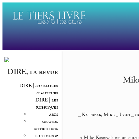
DIRE, la revue
Mike
DIRE | sommaires
& auteurs
DIRE | les
rubriques
arts
_
Kasprzak, Mike
_
Lyon
_
n
grands
entretiens
fictions &
« Mike Kasprzak est un auteur