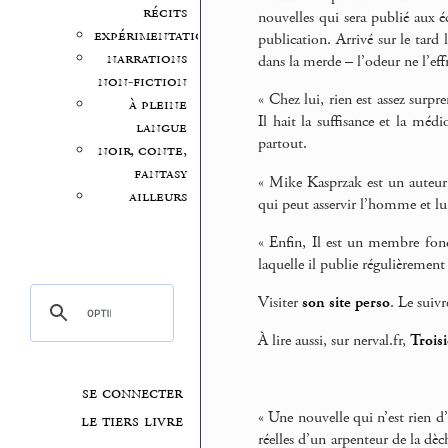
récits
nouvelles qui sera publié aux 
expérimentation
publication. Arrivé sur le tard
narrations
dans la merde – l’odeur ne l’effr
non-fiction
« Chez lui, rien est assez surp
à pleine
Il hait la suffisance et la médi
langue
partout.
noir, conte,
fantasy
« Mike Kasprzak est un auteur 
ailleurs
qui peut asservir l’homme et lui 
« Enfin, Il est un membre fon
laquelle il publie régulièrement
Visiter
son site perso
. Le suiv
À lire aussi, sur nerval.fr,
Trois
se connecter
« Une nouvelle qui n’est rien d’
le tiers livre
réelles d’un arpenteur de la dèc