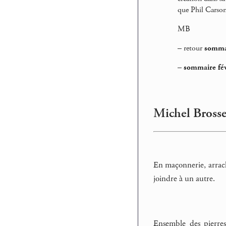
que Phil Carso
MB
–
retour
sommai
–
sommaire fév
Michel Brosse
En maçonnerie, arrach
joindre à un autre.
Ensemble des pierres