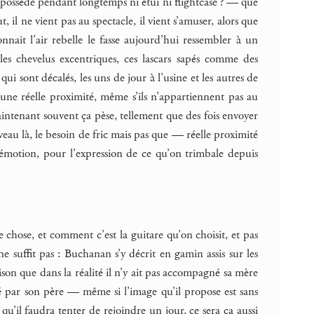
possède pendant longtemps ni étui ni flightcase ? — que
, il ne vient pas au spectacle, il vient s’amuser, alors que
nnait l’air rebelle le fasse aujourd’hui ressembler à un
les chevelus excentriques, ces lascars sapés comme des
 qui sont décalés, les uns de jour à l’usine et les autres de
s une réelle proximité, même s’ils n’appartiennent pas au
intenant souvent ça pèse, tellement que des fois envoyer
eau là, le besoin de fric mais pas que — réelle proximité
émotion, pour l’expression de ce qu’on trimbale depuis
chose, et comment c’est la guitare qu’on choisit, et pas
 suffit pas : Buchanan s’y décrit en gamin assis sur les
ison que dans la réalité il n’y ait pas accompagné sa mère
mené par son père — même si l’image qu’il propose est sans
qu’il faudra tenter de rejoindre un jour, ce sera ça aussi