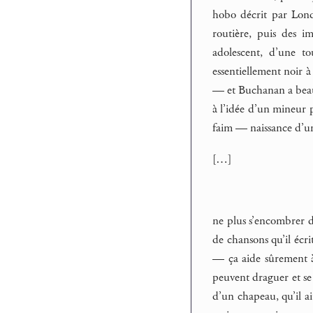
hobo décrit par Lond
routière, puis des i
adolescent, d’une t
essentiellement noir 
— et Buchanan a beau 
à l’idée d’un mineur p
faim — naissance d’u
[…]
ne plus s’encombrer de
de chansons qu’il écri
— ça aide sûrement à t
peuvent draguer et se
d’un chapeau, qu’il a