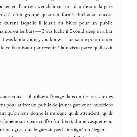
ker et d’autres : s’enchaînent un plan devant la gare
improvisé d’un groupe qu’aurait formé Buchanan encore
e durant laquelle il jouait du blues pour un public
amps ou les bars — I was lucky if I could sleep in a bar
ubs — I was kinda young, you know — personne pour douter
 voilà finissant par revenir à la maison parce qu’il avait
sans vous — il utilisera l’image dans un des rares textes
ent pour attirer un public de jeunes gars et de musiciens
tant qu’on leur donne la musique qu’ils attendent, qu’ils
 s’amène sur scène coiffé d’un béret, d’une casquette ou
 peu gras, que le gars ait pas l’air soigné ou élégant —