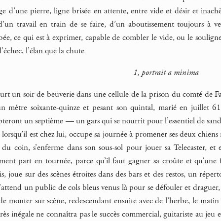
 d’une pierre, ligne brisée en attente, entre vide et désir et inachè
e, d’un travail en train de se faire, d’un aboutissement toujours 
 bée, ce qui est à exprimer, capable de combler le vide, ou le soulign
 l’échec, l’élan que la chute
1, portrait a minima
urt un soir de beuverie dans une cellule de la prison du comté de Fa
 mètre soixante-quinze et pesant son quintal, marié en juillet 6
teront un septième — un gars qui se nourrit pour l’essentiel de sand
, lorsqu’il est chez lui, occupe sa journée à promener ses deux chiens 
du coin, s’enferme dans son sous-sol pour jouer sa Telecaster, et en
ment part en tournée, parce qu’il faut gagner sa croûte et qu’une f
s, joue sur des scènes étroites dans des bars et des restos, un réper
attend un public de cols bleus venus là pour se défouler et draguer, 
t de monter sur scène, redescendant ensuite avec de l’herbe, le mati
rès inégale ne connaîtra pas le succès commercial, guitariste au jeu 