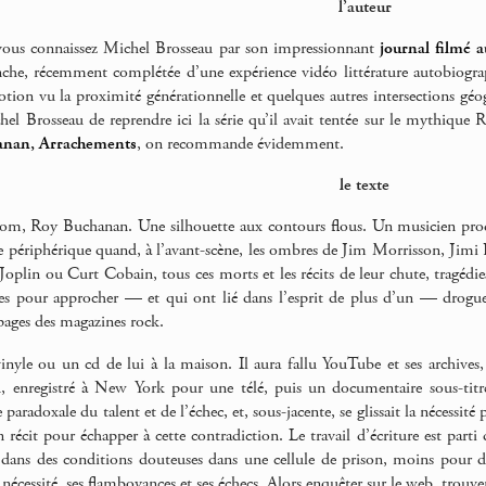
l’auteur
ous connaissez Michel Brosseau par son impressionnant
journal filmé 
che, récemment complétée d’une expérience vidéo littérature autobiogr
ion vu la proximité générationnelle et quelques autres intersections géog
l Brosseau de reprendre ici la série qu’il avait tentée sur le mythique
anan, Arrachements
, on recommande évidemment.
le texte
m, Roy Buchanan. Une silhouette aux contours flous. Un musicien prodige
e périphérique quand, à l’avant-scène, les ombres de Jim Morrisson, Jim
Joplin ou Curt Cobain, tous ces morts et les récits de leur chute, tragédie
mes pour approcher — et qui ont lié dans l’esprit de plus d’un — drogu
 pages des magazines rock.
yle ou un cd de lui à la maison. Il aura fallu YouTube et ses archives, l
d, enregistré à New York pour une télé, puis un documentaire sous-tit
nce paradoxale du talent et de l’échec, et, sous-jacente, se glissait la nécessi
 récit pour échapper à cette contradiction. Le travail d’écriture est parti d
dans des conditions douteuses dans une cellule de prison, moins pour dé
 nécessité, ses flamboyances et ses échecs. Alors enquêter sur le web, trouver 