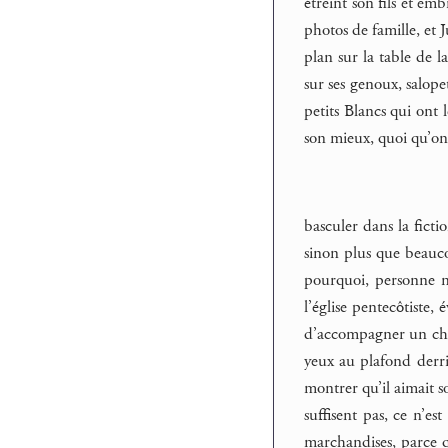
étreint son fils et emb
photos de famille, et 
plan sur la table de l
sur ses genoux, salope
petits Blancs qui ont l
son mieux, quoi qu’o
basculer dans la ficti
sinon plus que beauco
pourquoi, personne ne
l’église pentecôtiste,
d’accompagner un chan
yeux au plafond derriè
montrer qu’il aimait s
suffisent pas, ce n’es
marchandises, parce q