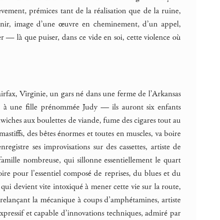
vement, prémices tant de la réalisation que de la ruine,
à venir, image d’une œuvre en cheminement, d’un appel,
er — là que puiser, dans ce vide en soi, cette violence où
irfax, Virginie, un gars né dans une ferme de l’Arkansas
1 à une fille prénommée Judy — ils auront six enfants
wiches aux boulettes de viande, fume des cigares tout au
mastiffs, des bêtes énormes et toutes en muscles, va boire
registre ses improvisations sur des cassettes, artiste de
amille nombreuse, qui sillonne essentiellement le quart
toire pour l’essentiel composé de reprises, du blues et du
qui devient vite intoxiqué à mener cette vie sur la route,
n relançant la mécanique à coups d’amphétamines, artiste
expressif et capable d’innovations techniques, admiré par