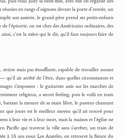
pas, puis voilà Judy sa belle-fille, avec elle on regarde des
n réunies en rangs d’oignons devant la porte d’entrée, un
mplit son assiette, le grand-père prend ses petits-enfants
de l’épicerie, on est chez des Américains ordinaires, des
ainsi, c’est la mère qui le dit, qu’il faut toujours faire de
 stricte mais pas étouffante, capable de travailler autant
’il ait arrêté de l’être, dans quelles circonstances et
ages s’imposent : le guitariste assis sur les marches de
timent religieux, a secret feeling, puis le voilà en train
 battant la mesure de sa main libre, le pasteur chantant
uant que jouer est le meilleur moyen qu’il ait trouvé pour
s à leur vie et à leur mort, mais la maison et l’église ne
n Pacific qui traverse la ville sans s’arrêter, un train de
ttée à 16 ans pour Los Angeles, on retrouve la figure du