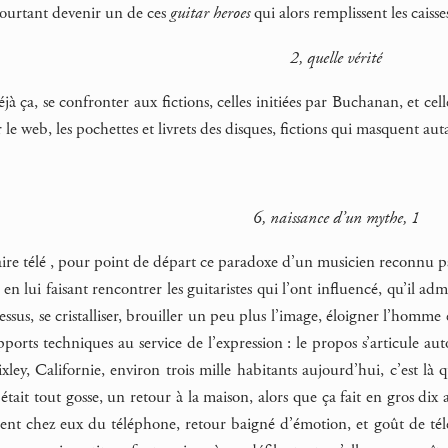
 pourtant devenir un de ces
guitar heroes
qui alors remplissent les caiss
2, quelle vérité
jà ça, se confronter aux fictions, celles initiées par Buchanan, et cell
 le web, les pochettes et livrets des disques, fictions qui masquent auta
6, naissance d’un mythe, 1
re télé , pour point de départ ce paradoxe d’un musicien reconnu par
en lui faisant rencontrer les guitaristes qui l’ont influencé, qu’il ad
dessus, se cristalliser, brouiller un peu plus l’image, éloigner l’homm
pports techniques au service de l’expression : le propos s’articule aut
Pixley, Californie, environ trois mille habitants aujourd’hui, c’est là
était tout gosse, un retour à la maison, alors que ça fait en gros dix 
ent chez eux du téléphone, retour baigné d’émotion, et goût de télé-r