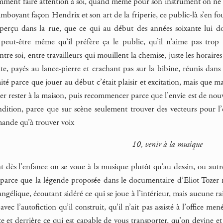
ment faire attention à soi, quand même pour son instrument on ne 
lamboyant façon Hendrix et son art de la friperie, ce public-là s’en fout
naperçu dans la rue, que ce qui au début des années soixante lui do
 peut-être même qu’il préfère ça le public, qu’il n’aime pas trop 
entre soi, entre travailleurs qui mouillent la chemise, juste les horaires
ite, payés au lance-pierre et crachant pas sur la bibine, réunis dan
 parce que jouer au début c’était plaisir et excitation, mais que ma
er rester à la maison, puis recommencer parce que l’envie est de nouv
dition, parce que sur scène seulement trouver des vecteurs pour l’
mande qu’à trouver voix
10, venir à la musique
ès l’enfance on se voue à la musique plutôt qu’au dessin, ou autre 
parce que la légende proposée dans le documentaire d’Eliot Tozer ne
angélique, écoutant sidéré ce qui se joue à l’intérieur, mais aucune ra
ec l’autofiction qu’il construit, qu’il n’ait pas assisté à l’office 
te et derrière ce qui est capable de vous transporter, qu’on devine et 