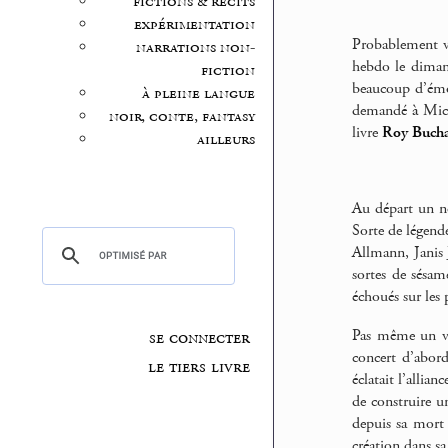
fictions & récits
expérimentation
Probablement v
narrations non-
hebdo le diman
fiction
beaucoup d’émot
à pleine langue
demandé à Miche
noir, conte, fantasy
livre
Roy Buch
ailleurs
Au départ un no
Sorte de légend
Allmann, Janis 
sortes de sésa
échoués sur les
Pas même un vin
se connecter
concert d’abor
le tiers livre
éclatait l’allia
de construire un
depuis sa mort 
création dans sa