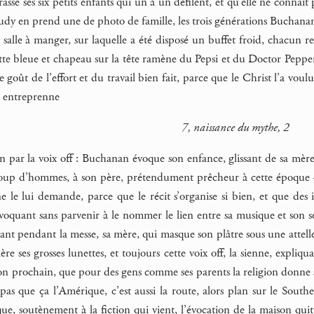
rasse ses six petits enfants qui un à un défilent, et qu’elle ne connaît 
Judy en prend une de photo de famille, les trois générations Buchana
a salle à manger, sur laquelle a été disposé un buffet froid, chacun re
tte bleue et chapeau sur la tête ramène du Pepsi et du Doctor Pepper 
e goût de l’effort et du travail bien fait, parce que le Christ l’a voulu 
n entreprenne
7, naissance du mythe, 2
on par la voix off : Buchanan évoque son enfance, glissant de sa mère,
up d’hommes, à son père, prétendument prêcheur à cette époque — qu
 le lui demande, parce que le récit s’organise si bien, et que des im
 évoquant sans parvenir à le nommer le lien entre sa musique et son sen
t pendant la messe, sa mère, qui masque son plâtre sous une attelle,
re ses grosses lunettes, et toujours cette voix off, la sienne, expliq
on prochain, que pour des gens comme ses parents la religion donne sen
t pas que ça l’Amérique, c’est aussi la route, alors plan sur le Souther
ue, soutènement à la fiction qui vient, l’évocation de la maison qui