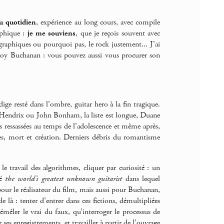
au quotidien
, expérience au long cours, avec compile
aphique :
je me souviens
, que je reçois souvent avec
raphiques ou pourquoi pas, le rock justement... J’ai
 Roy Buchanan : vous pouvez aussi vous procurer son
 resté dans l’ombre, guitar hero à la fin tragique.
i Hendrix ou John Bonham, la liste est longue, Duane
s ressassées au temps de l’adolescence et même après,
es, mort et création. Derniers débris du romantisme
e travail des algorithmes, cliquer par curiosité : un
ré
the world’s greatest unknown guitarist
dans lequel
té pour le réalisateur du film, mais aussi pour Buchanan,
e là : tenter d’entrer dans ces fictions, démultipliées
mêler le vrai du faux, qu’interroger le processus de
ses enregistrements, et travailler à partir de l’ouvrage