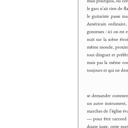
mais pourquoi, ou com
le gars n’ait rien de f
le guitariste passe i
Américain ordinaire,
gonzesses : ici on est 
nuit sur la scène étro
même monde, proximité
tout dinguer et préfér
mais pas la même con
toujours et qui ne de
se demander comment d
un autre instrument, 
marches de l’église év
— pour être raccord av
doute juste, cette por