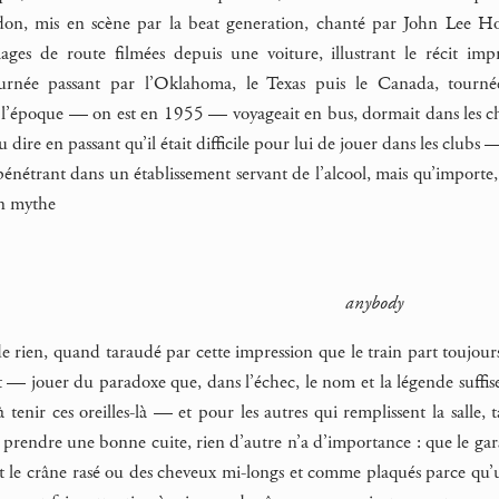
on, mis en scène par la beat generation, chanté par John Lee Hoo
mages de route filmées depuis une voiture, illustrant le récit 
ournée passant par l’Oklahoma, le Texas puis le Canada, tourné
à l’époque — on est en 1955 — voyageait en bus, dormait dans les ch
dire en passant qu’il était difficile pour lui de jouer dans les cl
énétrant dans un établissement servant de l’alcool, mais qu’importe, le
n mythe
anybody
 rien, quand taraudé par cette impression que le train part toujours 
t — jouer du paradoxe que, dans l’échec, le nom et la légende suffis
enir ces oreilles-là — et pour les autres qui remplissent la salle, 
 prendre une bonne cuite, rien d’autre n’a d’importance : que le gars
it le crâne rasé ou des cheveux mi-longs et comme plaqués parce qu’un