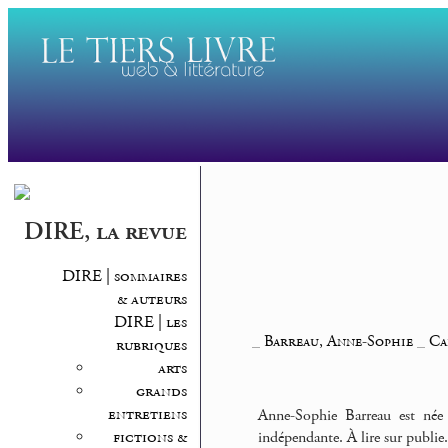
DIRE, la revue
DIRE | sommaires
& auteurs
DIRE | les
_
Barreau, Anne-Sophie
_
Ca
rubriques
arts
grands
entretiens
Anne-Sophie Barreau est née 
fictions &
indépendante. À lire sur publie