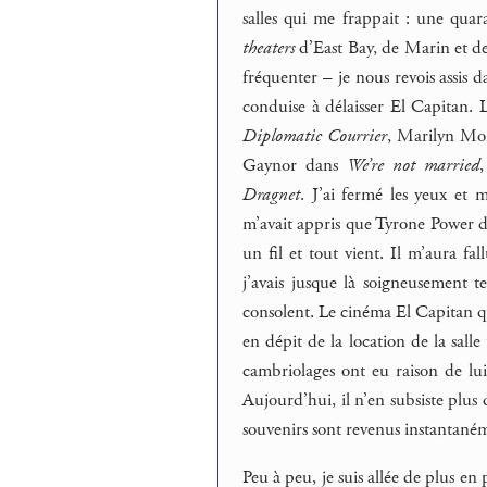
salles qui me frappait : une quar
theaters
d’East Bay, de Marin et de 
fréquenter – je nous revois assis d
conduise à délaisser El Capitan. 
Diplomatic Courrier
, Marilyn Mon
Gaynor dans
We’re not married
Dragnet
. J’ai fermé les yeux et 
m’avait appris que Tyrone Power de
un fil et tout vient. Il m’aura f
j’avais jusque là soigneusement 
consolent. Le cinéma El Capitan q
en dépit de la location de la salle
cambriolages ont eu raison de lu
Aujourd’hui, il n’en subsiste plus q
souvenirs sont revenus instantané
Peu à peu, je suis allée de plus en 