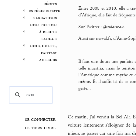
récits
Entre 2008 et 2010, elle a tra
expérimentation
d’Afrique, elle fait de fréquents
narrations
non-fiction
Sur Twitter :
@asbarreau
.
à pleine
Aussi sur nerval.fr, d’Anne-Sop
langue
noir, conte,
fantasy
ailleurs
Il faut sans doute une parfaite 
telle maestria, mais le territo
l’Amérique comme mythe et donc
même. Et il suffit ici de se c
geste...
Ce matin, j’ai vendu la Bel Air. E
se connecter
voiture lentement s’éloigner de la
le tiers livre
mieux se passer car une fois ma déc