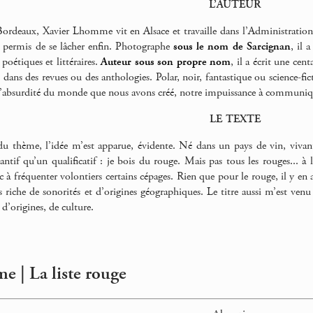
L’AUTEUR
rdeaux, Xavier Lhomme vit en Alsace et travaille dans l’Administration
t permis de se lâcher enfin. Photographe
sous le nom de Sarcignan
, il 
 poétiques et littéraires.
Auteur sous son propre nom
, il a écrit une cen
 dans des revues ou des anthologies. Polar, noir, fantastique ou science-fict
(l’absurdité du monde que nous avons créé, notre impuissance à communiqu
LE TEXTE
du thème, l’idée m’est apparue, évidente. Né dans un pays de vin, viv
ntif qu’un qualificatif : je bois du rouge. Mais pas tous les rouges... à l
c à fréquenter volontiers certains cépages. Rien que pour le rouge, il y en a
s riche de sonorités et d’origines géographiques. Le titre aussi m’est ve
 d’origines, de culture.
 | La liste rouge