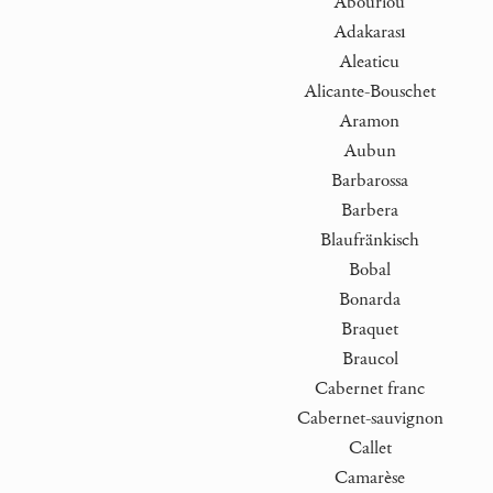
Abouriou
Adakarası
Aleaticu
Alicante-Bouschet
Aramon
Aubun
Barbarossa
Barbera
Blaufränkisch
Bobal
Bonarda
Braquet
Braucol
Cabernet franc
Cabernet-sauvignon
Callet
Camarèse