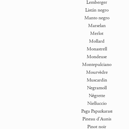
Lemberger
Listán negro
Manto negro
Marselan
Merlot
Mollard
Monastrell
Mondeuse
Montepulciano
Mourvèdre
Muscardin
Negramoll
Négrette
Nielluccio
Paga Papazkarası
Pineau d’Aunis
Pinot noir