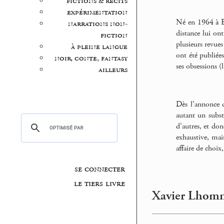
fictions & récits
expérimentation
Né en 1964 à Bo
narrations non-
distance lui on
fiction
plusieurs revues
à pleine langue
ont été publiées
noir, conte, fantasy
ses obsessions 
ailleurs
Dès l’annonce 
autant un substa
d’autres, et don
exhaustive, mai
affaire de choix,
se connecter
le tiers livre
Xavier Lhomme