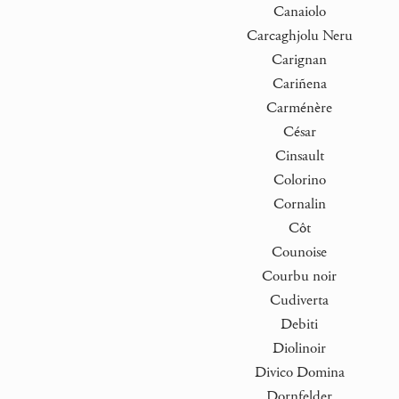
Canaiolo
Carcaghjolu Neru
Carignan
Cariñena
Carménère
César
Cinsault
Colorino
Cornalin
Côt
Counoise
Courbu noir
Cudiverta
Debiti
Diolinoir
Divico Domina
Dornfelder