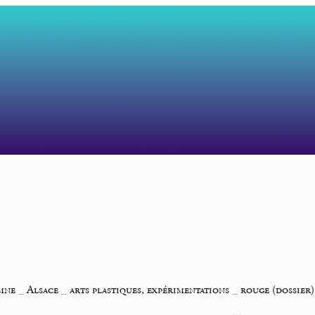
omne
_
Alsace
_
arts plastiques, expérimentations
_
rouge (dossier)