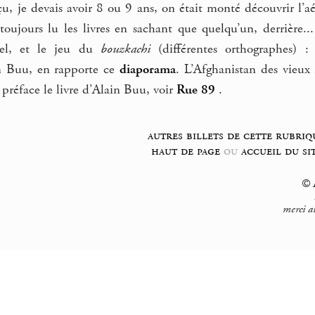
u, je devais avoir 8 ou 9 ans, on était monté découvrir l’aéro
toujours lu les livres en sachant que quelqu’un, derrière..
sel, et le jeu du
bouzkachi
(différentes orthographes) :
n Buu, en rapporte ce
diaporama
. L’Afghanistan des vieux 
 préface le livre d’Alain Buu, voir
Rue 89
.
autres billets de cette rubriq
haut de page
ou
accueil du si
© F
merci a