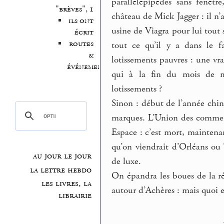
parallélépipèdes sans fenêtr
"brèves", 1
château de Mick Jagger : il n’a
ils ont
usine de Viagra pour lui tout 
écrit
routes
tout ce qu’il y a dans le f
&
lotissements pauvres : une vra
événements
qui à la fin du mois de mar
lotissements ?
Sinon : début de l’année chi
marques. L’Union des commerç
Espace : c’est mort, maintena
qu’on viendrait d’Orléans ou 
au jour le jour
de luxe.
la lettre hebdo
On épandra les boues de la r
les livres, la
autour d’Achères : mais quoi e
librairie