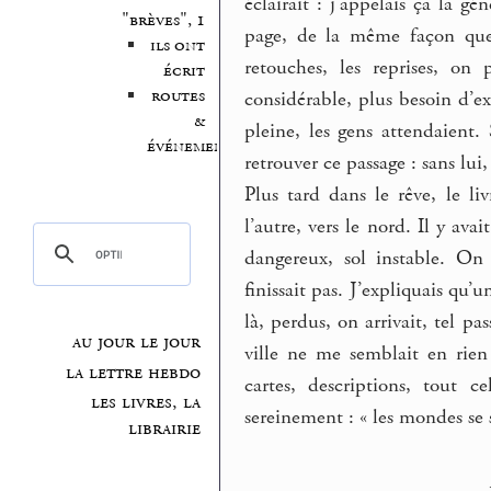
éclairait : j’appelais ça la g
"brèves", 1
page, de la même façon que s
ils ont
retouches, les reprises, on
écrit
routes
considérable, plus besoin d’exa
&
pleine, les gens attendaient
événements
retrouver ce passage : sans lui,
Plus tard dans le rêve, le li
l’autre, vers le nord. Il y ava
dangereux, sol instable. On
finissait pas. J’expliquais qu
là, perdus, on arrivait, tel pa
au jour le jour
ville ne me semblait en rien
la lettre hebdo
cartes, descriptions, tout c
les livres, la
sereinement : « les mondes se 
librairie