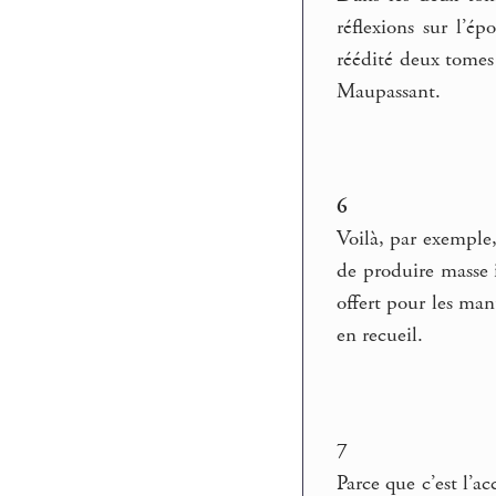
réflexions sur l’é
réédité deux tomes 
Maupassant.
6
Voilà, par exemple,
de produire masse i
offert pour les man
en recueil.
7
Parce que c’est l’a