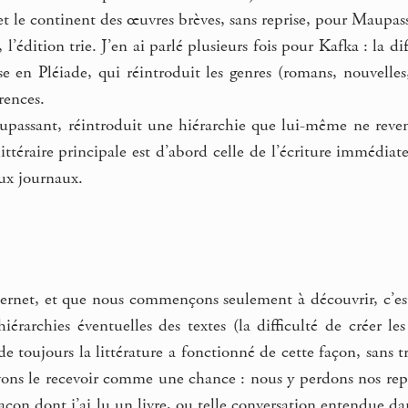
 et le continent des œuvres brèves, sans reprise, pour Maupas
 l’édition trie. J’en ai parlé plusieurs fois pour Kafka : la d
ise en Pléiade, qui réintroduit les genres (romans, nouvelles
rrences.
upassant, réintroduit une hiérarchie que lui-même ne reve
ittéraire principale est d’abord celle de l’écriture immédiat
aux journaux.
ernet, et que nous commençons seulement à découvrir, c’est
iérarchies éventuelles des textes (la difficulté de créer l
de toujours la littérature a fonctionné de cette façon, sans t
vons le recevoir comme une chance : nous y perdons nos repèr
a façon dont j’ai lu un livre, ou telle conversation entendue 