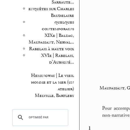
Sarraute...
enquêtes sur Charles
Baudelaire
quelques
contemporains
XIXe | Balzac,
Maupassant, Nerval...
Rabelais à haute voix
XVIe | Rabelais,
d’Aubigné...
Hemingway | Le vieil
homme et la mer (un
Maupassant, G
atelier)
Melville, Bartleby
Pour accomp
non-narrativ
1