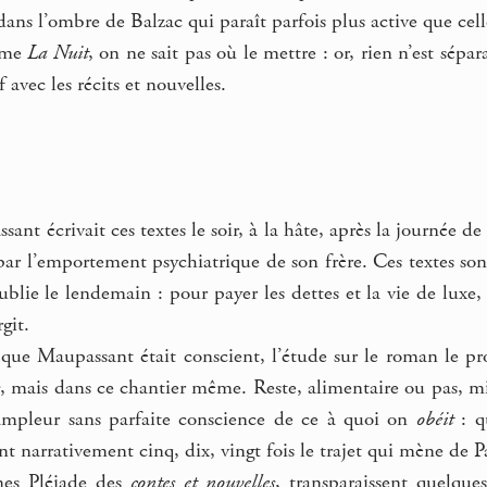
dans l’ombre de Balzac qui paraît parfois plus active que cell
mme
La Nuit
, on ne sait pas où le mettre : or, rien n’est sép
f avec les récits et nouvelles.
nt écrivait ces textes le soir, à la hâte, après la journée de mi
par l’emportement psychiatrique de son frère. Ces textes so
ublie le lendemain : pour payer les dettes et la vie de luxe
git.
que Maupassant était conscient, l’étude sur le roman le prou
, mais dans ce chantier même. Reste, alimentaire ou pas, mig
ampleur sans parfaite conscience de ce à quoi on
obéit
: q
nt narrativement cinq, dix, vingt fois le trajet qui mène de P
mes Pléiade des
contes et nouvelles
, transparaissent quelque