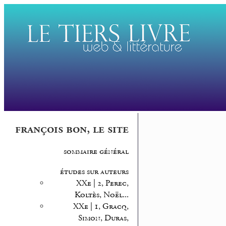
françois bon, le site
sommaire général
études sur auteurs
XXe | 2, Perec,
Koltès, Noël...
XXe | 1, Gracq,
Simon, Duras,