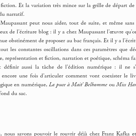
fiction. Et la variation très mince sur la grille de départ de
u narratif.
 Maupassant peut nous aider, tout de suite, et même sans 
ux de l’écriture blog : il y a chez Maupassant l’œuvre qu’on c
ue obstinément de proposer au bac français. Et il y a l’écritu
tout les constantes oscillations dans ces paramètres que dé
re, représentation et fiction, narration et poétique, schéma f
t définir aussi la tâche de l’édition numérique : il ne 
 encore une fois d’articuler comment vont coexister le li
logique en numérique,
La puce à Mait’ Belhomme
ou
Miss Har
 fond du sac.
, nous savons pouvoir le rouvrir déjà chez Franz Kafka et 