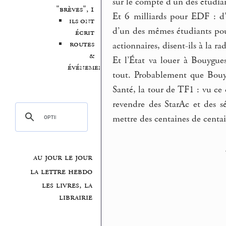
sur le compte d’un des étudiant
"brèves", 1
Et 6 milliards pour EDF : d’
ils ont
d’un des mêmes étudiants pour
écrit
routes
actionnaires, disent-ils à la ra
&
Et l’État va louer à Bouygues
événements
tout. Probablement que Bouyg
Santé, la tour de TF1 : vu ce 
revendre des StarAc et des sé
mettre des centaines de centa
au jour le jour
la lettre hebdo
les livres, la
librairie