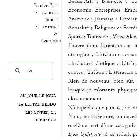
Beaux-Arts ; Bien-être ; Cu
"brèves", 1
Economie, Entreprises, Emplo
ils ont
Animaux ; Jeunesse ; Littérat
écrit
routes
Actualité ; Religions et Esot
&
Sports ; Tourisme ; Vins, Alco
événements
J’ouvre donc littérature, et a
étrangère ; Littérature roma
Littérature érotique ; Littér
contes ; Théâtre ; Littérature c
Rien de nouveau, bien sûr. 
lorsque je m’oriente physiqu
au jour le jour
cloisonnement.
la lettre hebdo
N’empêche que jamais je n’empl
les livres, la
Nous, en littérature, on devra
librairie
onzième part d’une catégorie
Don Quichotte
, si ce n’était