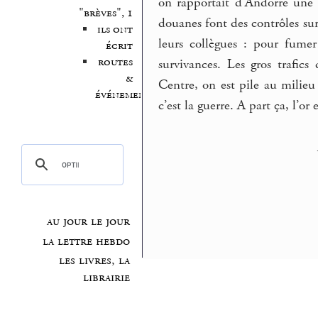
on rapportait d’Andorre une b
"brèves", 1
douanes font des contrôles sur
ils ont
leurs collègues : pour fume
écrit
routes
survivances. Les gros trafics
&
Centre, on est pile au milieu
événements
c’est la guerre. A part ça, l’or 
au jour le jour
la lettre hebdo
les livres, la
librairie