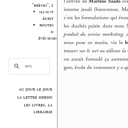
l’arrivée de
Martine Saada
com
"brèves", 1
interne jeudi (bienvenue, Ma
ils ont
c’est les formulations qui ét
écrit
routes
les duchés pairie dans mon S
&
produit du service marketing, e
événements
nous pose ce matin, via le
b
trouver sur le net ou ailleurs la
on aurait formulé ça autrem
gars, école de commerce y a q
au jour le jour
la lettre hebdo
les livres, la
librairie