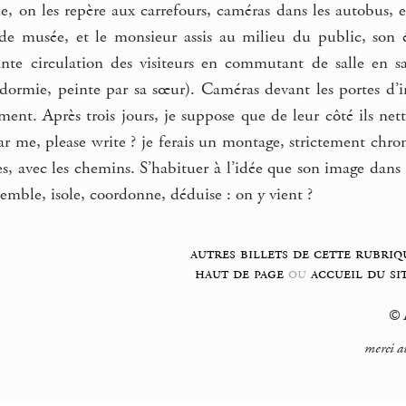
, on les repère aux carrefours, caméras dans les autobus, e
de musée, et le monsieur assis au milieu du public, son 
nante circulation des visiteurs en commutant de salle en sa
dormie, peinte par sa sœur). Caméras devant les portes d’
ent. Après trois jours, je suppose que de leur côté ils nett
hear me, please write ? je ferais un montage, strictement c
es, avec les chemins. S’habituer à l’idée que son image dans 
ssemble, isole, coordonne, déduise : on y vient ?
autres billets de cette rubriq
haut de page
ou
accueil du si
© F
merci a