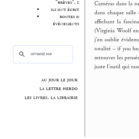
"brèves", 1
Caméras dans la rue
ils ont écrit
dans chaque salle 
routes &
affichant la fasci
événements
(Virginia Woolf en
j’en oublie évidemm
totalité – if you 
retrouver les pensé
juste l’outil qui ra
au jour le jour
la lettre hebdo
les livres, la librairie