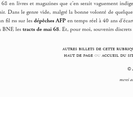
68 en livres et magazines que c’en serait vaguement indiges
enir. Dans le genre vide, malgré la bonne volonté de quelque
n fil rss sur les
dépêches AFP
en temps réel à 40 ans d’écart
a BNF, les
tracts de mai 68
. Et, pour moi, souvenirs discret
autres billets de cette rubriq
haut de page
ou
accueil du si
© F
merci a