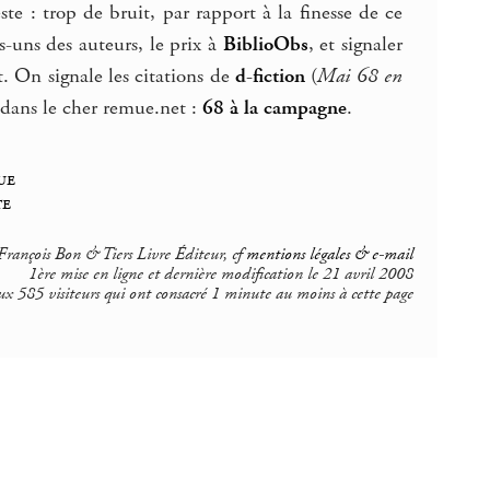
te : trop de bruit, par rapport à la finesse de ce
s-uns des auteurs, le prix à
BiblioObs
, et signaler
. On signale les citations de
d-fiction
(
Mai 68 en
s dans le cher remue.net :
68 à la campagne
.
ue
te
rançois Bon & Tiers Livre Éditeur, cf
mentions légales & e-mail
1ère mise en ligne et dernière modification le 21 avril 2008
ux 585 visiteurs qui ont consacré 1 minute au moins à cette page