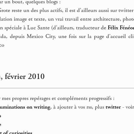
par un bout, quelques blogs :
ote reste un des plus actifs, il est d’ailleurs aussi sur twitter
lation image et texte, un vrai travail entre architecture, photo
 spéciale à Luc Sante (d’ailleurs, traducteur de
Félix Fénéo
a, depuis Mexico City, une fois sur la page d’accueil cliq
co
 février 2010
 mes propres repérages et compléments progressifs :
minations on writing
, à ajouter à vos rss, plus
twitter
- voir
s
e
 of curiosities