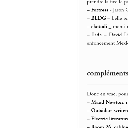
prendre la ficelle 
–
Fortress
- Jason Gr
–
BLDG
– belle re
–
ekotodi
_ mention
–
Lida
– David Lid
enfoncement Mexi
compléments,
Donc en vrac, pour
–
Maud Newton, ru
–
Outsiders writer
–
Electric literatur
–
Room 26, cabinet