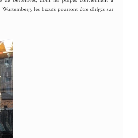
re de betteraves, dont les pulpes conviennent à
e Wurtemberg, les bœufs pourront être dirigés sur