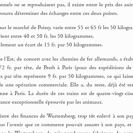
ionnels ne se reproduisent pas, il existe entre le prix des a
 pourra déterminer des échanges entre ces deux points.
sur le marché de Poissy, varie entre 55 et 65 fr les 50 kilog
arient entre 40 et 50 fr. les 50 kilogrammes.
llement un écart de 15 fr. par 50 kilogrammes.
 l’Est, de concert avec les chemins de fer allemands, a étab
 72 fr. par tête, de Pesth à Paris (pour des expéditions 
x par tête représente 9 fr. par 50 kilogrammes, ce qui laisse
e une opération commerciale. Elle a, du reste, déjà été ten
ne à Paris. La durée de ces trains est de quatre-vingt-cinq 
rance exceptionnelle éprouvée par les animaux.
tre des finances de Wurtemberg, trop tôt enlevé à son pay
t l’avenir que ce commerce pouvait assurer à son pays, et fa