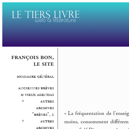
françois bon,
le site
sommaire général
anciennes brèves
& vieux agendas
autres
archives
« La fréquentation de l’enseig
"brèves", 2
autres
moins, consomment différemm
archives