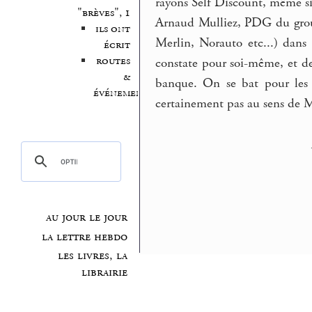
rayons Self Discount, même si 
"brèves", 1
Arnaud Mulliez, PDG du grou
ils ont
Merlin, Norauto etc...) dans
écrit
routes
constate pour soi-même, et d
&
banque. On se bat pour les 
événements
certainement pas au sens de M
au jour le jour
la lettre hebdo
les livres, la
librairie