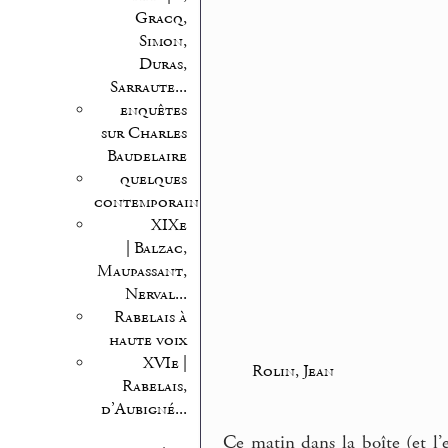
Gracq,
Simon,
Duras,
Sarraute...
enquêtes
sur Charles
Baudelaire
quelques
contemporains
XIXe
| Balzac,
Maupassant,
Nerval...
Rabelais à
haute voix
XVIe |
Rolin, Jean
Rabelais,
d’Aubigné...
Ce matin dans la boîte (et l’