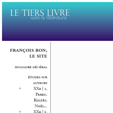
françois bon,
le site
sommaire général
études sur
auteurs
XXe | 2,
Perec,
Koltès,
Noël...
XXe | 1,