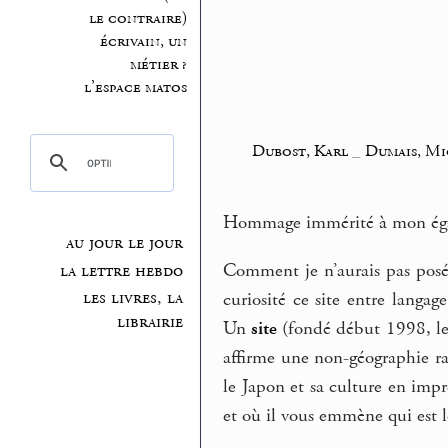
le contraire)
écrivain, un
métier ?
l’espace matos
Dubost, Karl
_
Dumais, Mi
Hommage immérité à mon éga
au jour le jour
Comment je n’aurais pas posé
la lettre hebdo
les livres, la
curiosité ce site entre langa
librairie
Un
site
(fondé début 1998, le
affirme une non-géographie ra
le Japon et sa culture en imprè
et où il vous emmène qui est le