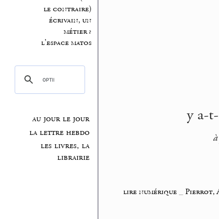
le contraire)
écrivain, un
métier ?
l’espace matos
y a-t
au jour le jour
la lettre hebdo
à
les livres, la
librairie
lire numérique
_
Pierrot, 