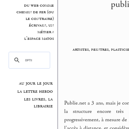
publi
du web comme
chemin de fer (ou
le contraire)
écrivain, un
métier ?
l’espace matos
artistes, peintres, plastici
au jour le jour
la lettre hebdo
les livres, la
Publie.net a 3 ans, mais je c
librairie
la structure encore très 
progressivement, à mesure de 
l’accès à distance, et consid