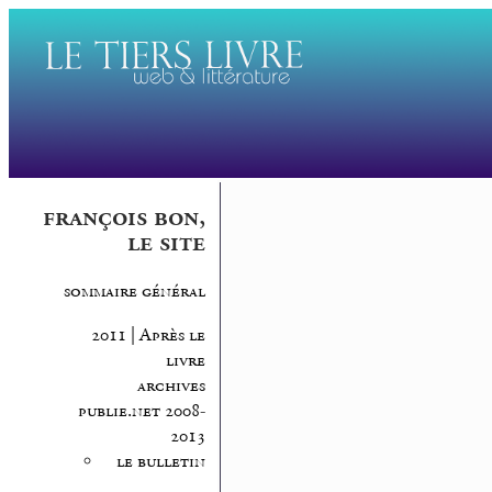
françois bon,
le site
sommaire général
2011 | Après le
livre
archives
publie.net 2008-
2013
le bulletin