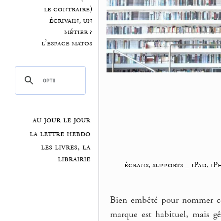
le contraire)
écrivain, un
métier ?
l’espace matos
au jour le jour
la lettre hebdo
les livres, la
librairie
écrans, supports
_
iPad, i
Bien embêté pour nommer ces
marque est habituel, mais g