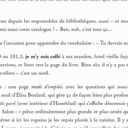
ns depuis les responsables de bibliothèques, aussi – et moi
tez-nous votre catalogue ? – Ben, euh, c’est tout ça...
de l’occasion pour apprendre du vocabulaire : – Tu devrais 
0 ou 101,5,
je m’y suis collé
à ma manière, html vieille faço
ections, et liens vers la page du livre. Bien sûr, il n’y a pas
vellera – c’est un outil.
s : une page
mode d’emploi
, avec les questions qui nou
 mail d’Elisa Boulard, qui gère ça de façon bien plus profes
tit pavé (avec intérieur d’Hasseblad) qui s’affiche désormais p
.. Salon : « pièce ordinairement plus grande et plus ornée qu
ême si ici les copains je les reçois plutôt à la cuisine. Il 