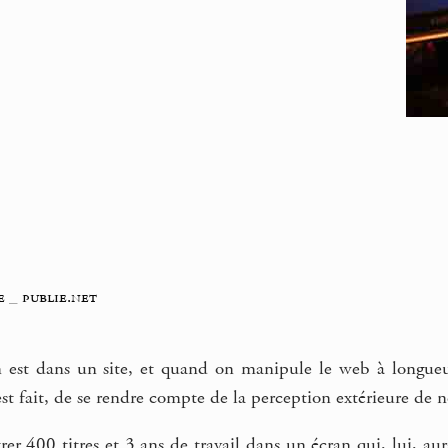
e
_
publie.net
n est dans un site, et quand on manipule le web à longueu
 fait, de se rendre compte de la perception extérieure de no
r 400 titres et 3 ans de travail dans un écran qui, lui, au