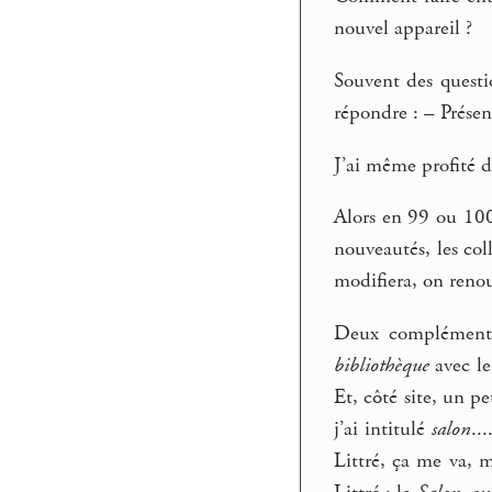
nouvel appareil ?
Souvent des questio
répondre : – Présen
J’ai même profité 
Alors en 99 ou 10
nouveautés, les coll
modifiera, on renou
Deux complément
bibliothèque
avec le
Et, côté site, un pe
j’ai intitulé
salon
..
Littré, ça me va, m