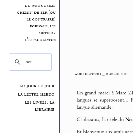
du web comme
chemin de fer (ou
le contraire)
écrivain, un
métier ?
l’espace matos
auf deutsch
_
publie.net
au jour le jour
Un grand merci à Marc Zitz
la lettre hebdo
langues se superposent... 
les livres, la
langue allemande.
librairie
Ci-dessous, l’article du
Neu
Et bienvenue aux amis ger