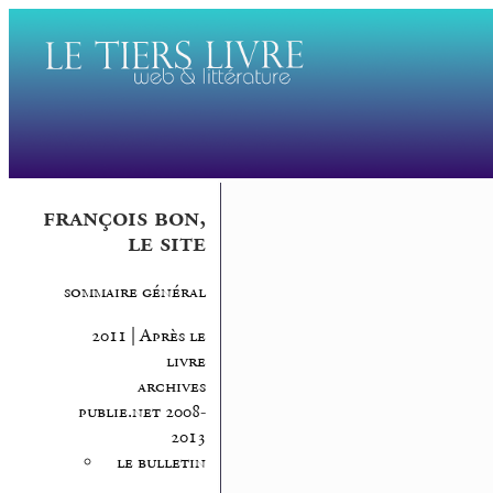
françois bon,
le site
sommaire général
2011 | Après le
livre
archives
publie.net 2008-
2013
le bulletin