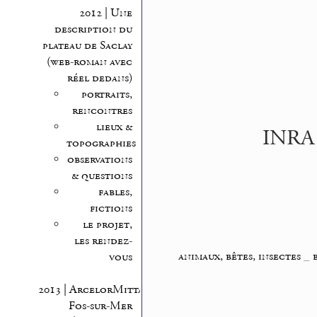
2012 | Une
description du
plateau de Saclay
(web-roman avec
réel dedans)
portraits,
rencontres
lieux &
INRA |
topographies
observations
& questions
fables,
fictions
le projet,
les rendez-
animaux, bêtes, insectes
_
vous
2013 | ArcelorMittal
Fos-sur-Mer