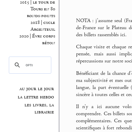
2015 | le tour de
Tours en 80
ronds-points
NOTA : j’assume seul (Fran
2018 | cycle
de-France sur le Plateau de
Argenteuil
des billets rassemblés ici.
2020 | Évry corps
béton
Chaque visite et chaque re
pensée, mais aussi impli
répercussions sur notre so
Bénéficiant de la chance d
ma subjectivité et mes outil
langue, la part éventuelle 
au jour le jour
sincère à toutes celles et c
la lettre hebdo
les livres, la
Il n’y a ici aucune volo
librairie
comprendre. Ces billets son
complémentaires. Ces quest
scientifiques à fort rebo