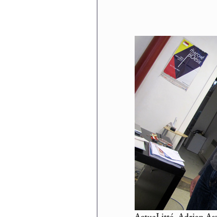
ActuaLitté, Adrien A