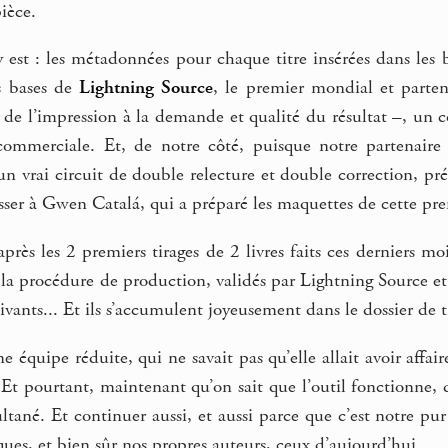
ièce.
y est : les métadonnées pour chaque titre insérées dans les
es bases de
Lightning Source
, le premier mondial et parte
 de l’impression à la demande et qualité du résultat –, un 
 commerciale. Et, de notre côté, puisque notre partenair
n vrai circuit de double relecture et double correction, prép
asser à Gwen Catalá, qui a préparé les maquettes de cette pre
après les 2 premiers tirages de 2 livres faits ces derniers moi
n la procédure de production, validés par Lightning Source 
ivants... Et ils s’accumulent joyeusement dans le dossier de 
e équipe réduite, qui ne savait pas qu’elle allait avoir affai
. Et pourtant, maintenant qu’on sait que l’outil fonctionne, 
ané. Et continuer aussi, et aussi parce que c’est notre pur 
ues, et bien sûr nos propres auteurs, ceux d’aujourd’hui.