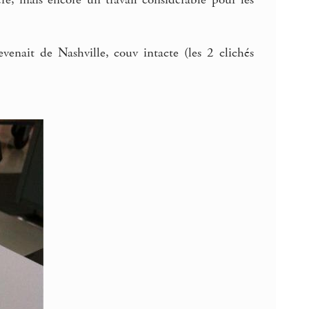
e, mais encore un travail considérable pour les
venait de Nashville, couv intacte (les 2 clichés