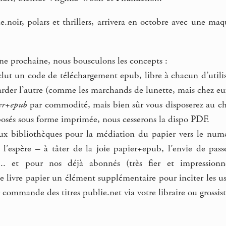
e.noir, polars et thrillers, arrivera en octobre avec une maq
ne prochaine, nous bousculons les concepts :
nclut un code de téléchargement epub, libre à chacun d’utili
garder l’autre (comme les marchands de lunette, mais chez eu
er+epub
par commodité, mais bien sûr vous disposerez au ch
posés sous forme imprimée, nous cesserons la dispo PDF.
ux bibliothèques pour la médiation du papier vers le numé
n l’espère – à tâter de la joie papier+epub, l’envie de pas
l... et pour nos déjà abonnés (très fier et impressio
e livre papier un élément supplémentaire pour inciter les u
 commande des titres publie.net via votre libraire ou grossi