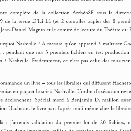
fonte complète de la collection ArchéoSF sous la direct
9 de la revue D’Ici Là (et 2 compiles papier des 8 premi
Jean-Daniel Magnin et le comité de lecture du Théâtre du 
ourquoi Nashville ? A mesure qu’on apprend à maîtriser Goo
s : pendant que nos 3 premiers fichiers en test production 
 à Nashville. Evidemment, ce n’est pas celui des musiciens,
ommande un livre – tous les libraires qui diffusent Hachette L
ise en paquet le soir à Nashville. L’ordre d’exécution revi
e déclenchent. Spécial merci à Benjamin D, maillon essent
ion Hachette, le livre part l’après-midi même chez le libraire
 : j’attends validation du premier lot de 20 fichiers,