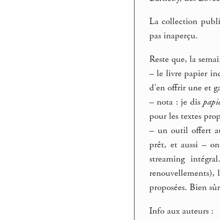
La collection publi
pas inaperçu.
Reste que, la semai
–
le livre papier i
d’en offrir une et 
–
nota : je dis
papi
pour les textes pro
–
un outil offert a
prêt, et aussi – o
streaming intégra
renouvellements), l
proposées. Bien sûr
Info aux auteurs :