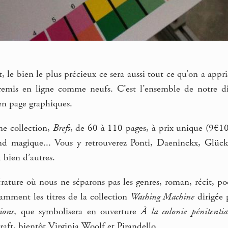
t, le bien le plus précieux ce sera aussi tout ce qu’on a appr
 remis en ligne comme neufs. C’est l’ensemble de notre disp
 en page graphiques.
ne collection,
Brefs
, de 60 à 110 pages, à prix unique (9€10
nd magique... Vous y retrouverez Ponti, Daeninckx, Glück
 bien d’autres.
érature où nous ne séparons pas les genres, roman, récit, poé
amment les titres de la collection
Washing Machine
dirigée 
ions
, que symbolisera en ouverture
À la colonie pénitentia
raft, bientôt Virginia Woolf et Pirandello...