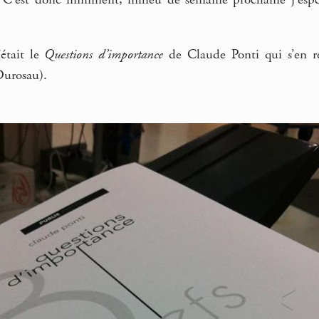
 C’est donc imminent, milieu de semaine prochaine j’espèr
’était le
Questions d’importance
de Claude Ponti qui s’en re
urosau).