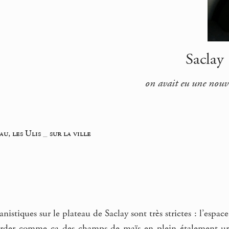
Saclay 
on avait eu une nouve
au, les Ulis
_
sur la ville
nistiques sur le plateau de Saclay sont très strictes : l’espa
arder comme ça des champs de maïs en plein étalement urbain