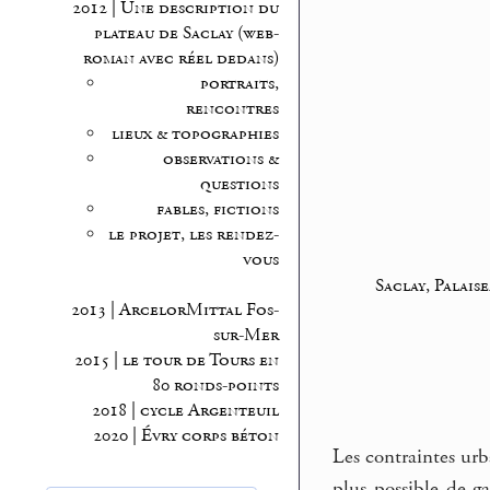
2012 | Une description du
plateau de Saclay (web-
roman avec réel dedans)
portraits,
rencontres
lieux & topographies
observations &
questions
fables, fictions
le projet, les rendez-
vous
Saclay, Palaise
2013 | ArcelorMittal Fos-
sur-Mer
2015 | le tour de Tours en
80 ronds-points
2018 | cycle Argenteuil
2020 | Évry corps béton
Les contraintes urba
plus possible de g