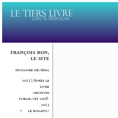
françois bon,
le site
sommaire général
2011 | Après le
livre
archives
publie.net 2008-
2013
le bulletin