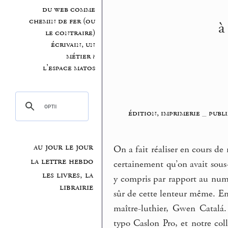
du web comme
chemin de fer (ou
à
le contraire)
écrivain, un
métier ?
l’espace matos
édition, imprimerie
_
publi
au jour le jour
On a fait réaliser en cours de
la lettre hebdo
certainement qu’on avait sous-
les livres, la
y compris par rapport au numé
librairie
sûr de cette lenteur même. En 
maître-luthier, Gwen Catalá
typo Caslon Pro, et notre col