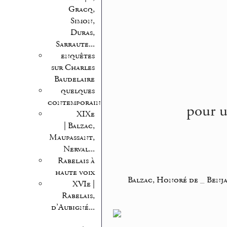
Gracq,
Simon,
Duras,
Sarraute...
enquêtes
sur Charles
Baudelaire
quelques
contemporains
pour u
XIXe
| Balzac,
Maupassant,
Nerval...
Rabelais à
haute voix
Balzac, Honoré de
_
Benj
XVIe |
Rabelais,
d’Aubigné...