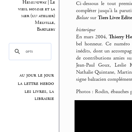
Hemingway | Le
Ci-dessous le tout premi
vieil homme et la
compléter jusqu’à la paruti
mer (un atelier)
Balzac
sur
Tiers Livre Edit
Melville,
Bartleby
historique
En mars 2004,
Thierry He
bel honneur. Ce numéro 
inédits, dont un accompag
de contributions amies su
Jean-Paul Goux, Leslie K
Nathalie Quintane, Martin 
au jour le jour
signe balzacien complément
la lettre hebdo
les livres, la
Photos : Rodin, ébauches p
librairie