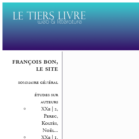
françois bon,
le site
sommaire général
études sur
auteurs
XXe | 2,
Perec,
Koltès,
Noël...
XXe | 1,