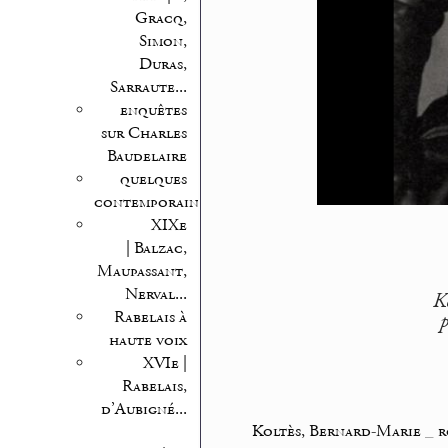
Gracq,
Simon,
Duras,
Sarraute...
enquêtes
sur Charles
Baudelaire
quelques
contemporains
XIXe
| Balzac,
Maupassant,
Nerval...
K
Rabelais à
p
haute voix
XVIe |
Rabelais,
d’Aubigné...
Koltès, Bernard-Marie
_
r