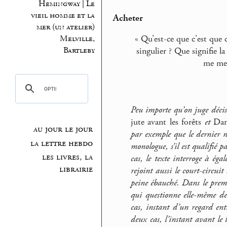
Hemingway | Le
vieil homme et la
Acheter
mer (un atelier)
Melville,
« Qu’est-ce que c’est que 
Bartleby
singulier ? Que signifie l
me men
Peu importe qu’on juge décis
jute avant les forêts
et
Dan
au jour le jour
par exemple que le dernier n
la lettre hebdo
monologue, s’il est qualifié 
les livres, la
cas, le texte interroge à égal
librairie
rejoint aussi le court-circu
peine ébauché. Dans le premi
qui questionne elle-même de
cas, instant d’un regard ent
deux cas, l’instant avant le 