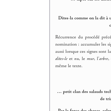
Dites-la comme on la dit à 
Récurrence du procédé précéd
nomination : accumuler les 
aussi lorsque ces signes sont l
dites-le
et
nu
, le
mur
, l’
arbre
,
même le texte.
… petit clan des salauds tec
de tr
Par la force des choses, sel