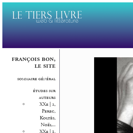
françois bon,
le site
sommaire général
études sur
auteurs
XXe | 2,
Perec,
Koltès,
Noël...
XXe | 1,