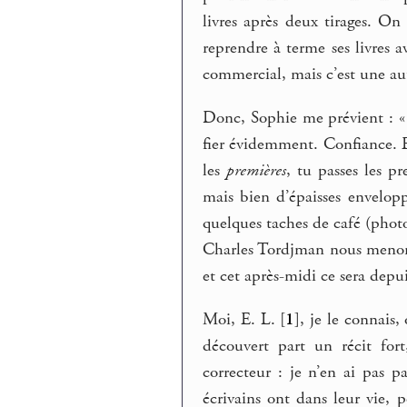
livres après deux tirages. On
reprendre à terme ses livres 
commercial, mais c’est une aut
Donc, Sophie me prévient : « J
fier évidemment. Confiance. E
les
premières
, tu passes les pr
mais bien d’épaisses envelop
quelques taches de café (phot
Charles Tordjman nous menons 
et cet après-midi ce sera depu
Moi, E. L.
[
1
]
, je le connais
découvert part un récit for
correcteur : je n’en ai pas 
écrivains ont dans leur vie, p