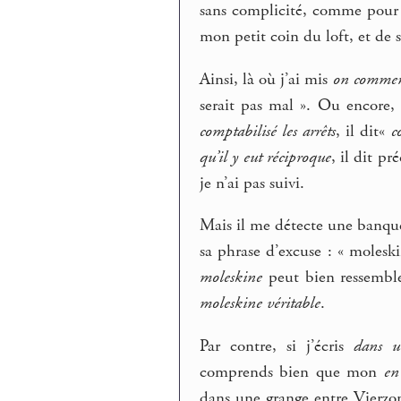
sans complicité, comme pour di
mon petit coin du loft, et de
Ainsi, là où j’ai mis
on commenç
serait pas mal ». Ou encore,
comptabilisé les arrêts
, il dit«
c
qu’il y eut réciproque
, il dit p
je n’ai pas suivi.
Mais il me détecte une banqu
sa phrase d’excuse : « molesk
moleskine
peut bien ressemble
moleskine véritable
.
Par contre, si j’écris
dans u
comprends bien que mon
en
dans une grange entre Vierzo