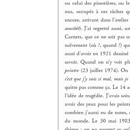
ou celui des pissotières, ou l
nus, occupés à ces tâches qu
encore, arrivant dans l’atelie
aussitôt
). J’ai regretté aussi, 
Carnets, que ce ne soit pas 
naïvement (où ?, quand ?) que
aussi d’avoir en 1921 dessiné
savoir. Quand on n’y voit plu
peintre
(23 juillet 1974). On 
c’est que j’y vois si mal, mais 
quitte pas comme ça. Le 14 ao
l’idée de tragédie. J’avais soi
avoir des yeux pour les peint
combien j’aurai eu de notes, 
du monde. Le 30 mai 1983, 
thème :
un nu ouvrant ses vole