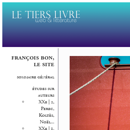
françois bon,
le site
sommaire général
études sur
auteurs
XXe | 2,
Perec,
Koltès,
Noël...
XXe | 1,