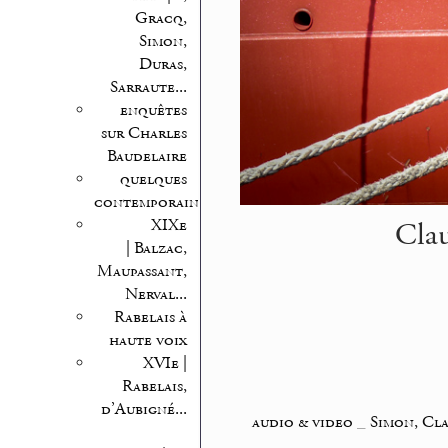
Gracq,
Simon,
Duras,
Sarraute...
enquêtes
sur Charles
Baudelaire
quelques
contemporains
Clau
XIXe
| Balzac,
Maupassant,
Nerval...
Rabelais à
haute voix
XVIe |
Rabelais,
d’Aubigné...
audio & video
_
Simon, Cl