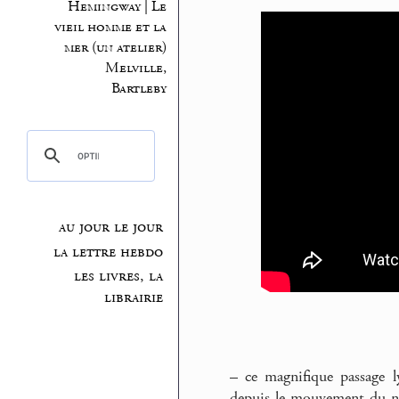
Hemingway | Le
vieil homme et la
mer (un atelier)
Melville,
Bartleby
au jour le jour
la lettre hebdo
les livres, la
librairie
–
ce magnifique passage ly
depuis le mouvement du narr