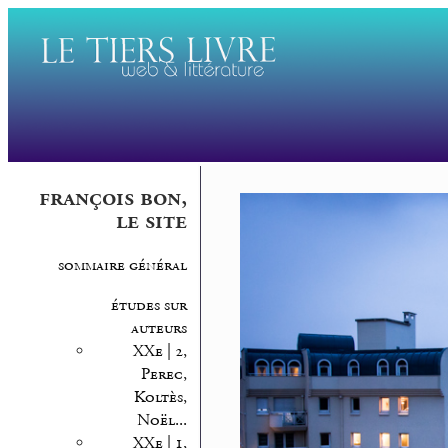
françois bon,
le site
sommaire général
études sur
auteurs
XXe | 2,
Perec,
Koltès,
Noël...
XXe | 1,