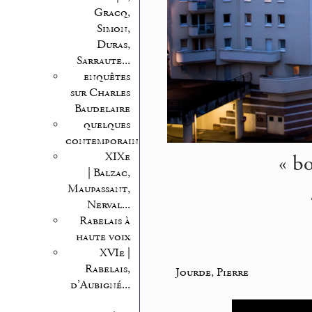
Gracq,
Simon,
Duras,
Sarraute...
enquêtes
sur Charles
Baudelaire
quelques
contemporains
« bo
XIXe
| Balzac,
Maupassant,
Nerval...
Rabelais à
haute voix
XVIe |
Rabelais,
Jourde, Pierre
d’Aubigné...