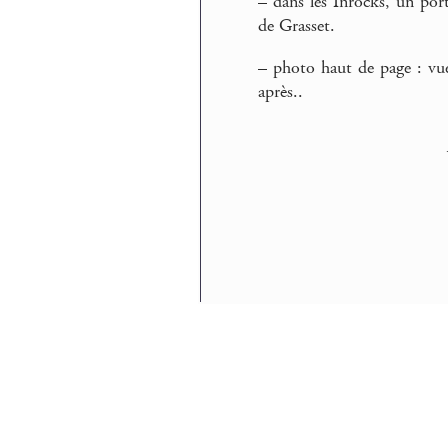
–
dans les Inrocks, un por
de Grasset.
–
photo haut de page : vue 
après..