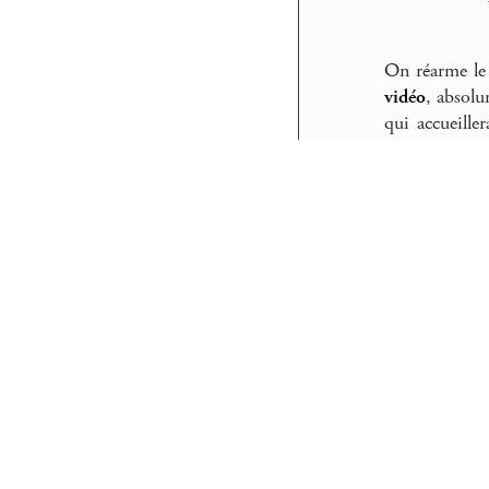
On réarme le
vidéo
, absolu
qui accueille
interactions,
FB
Photos ci-des
Eh bien oui, quand 
les
dérives de rue
d’étranges narrati