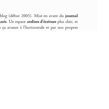
 blog (début 2005). Mise en avant du
journal
nnés
. Un espace
ateliers d’écriture
plus clair, et
b ça avance à l’horizontale et par nos propres
-ÉTIENNE
 de refaire place à la nature, non ? La preuve dans
acebook
et sur Twitter :
@herv42
. Il s’y invente
vités du
Bureau Ephémère d’Activation Urbaine