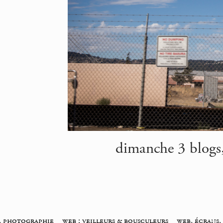
dimanche 3 blogs, 
, photographie
_
web : veilleurs & bousculeurs
_
web, écrans,