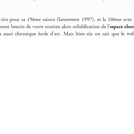
 site pour sa 19ème saison (lancement 1997), et la 10ème avec
ment besoin de votre soutien alors solidification de l’
espace abo
ra aussi chronique école d’art. Mais bien sûr on sait que le we
 et donc ici le 33ème dimanche 3 blogs...
sus : châteaux d’eau, Oakland, août 2015.
1 – REFORESTISATION DE SAINT
les villes s’ouvrent, que les usines ferment, c’est le moment
d’Hervé Lloire à Saint-Etienne. On le trouve aussi sur
F
ons avec
histoires de tortue
, et il participe aussi aux acti