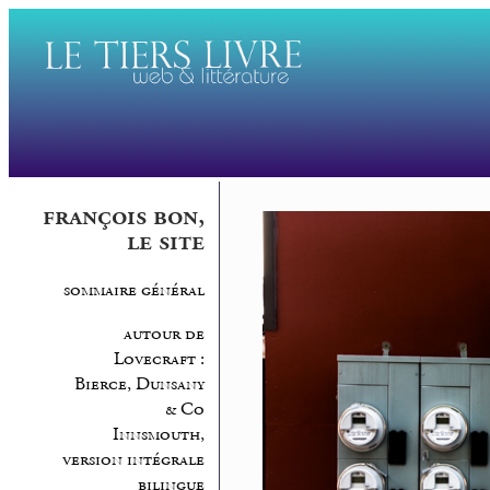
françois bon,
le site
sommaire général
autour de
Lovecraft :
Bierce, Dunsany
& Co
Innsmouth,
version intégrale
bilingue