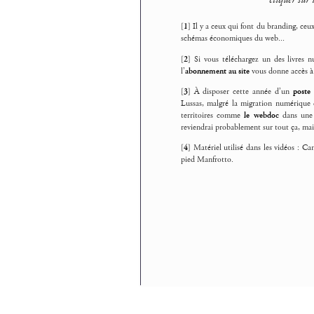
[
1
]
Il y a ceux qui font du branding, ceux
schémas économiques du web...
[
2
]
Si vous téléchargez un des livres
l’
abonnement au site
vous donne accès à l
[
3
]
À disposer cette année d’un
poste 
Lussas, malgré la migration numérique d
territoires comme
le webdoc
dans une p
reviendrai probablement sur tout ça, ma
[
4
]
Matériel utilisé dans les vidéos 
pied Manfrotto.